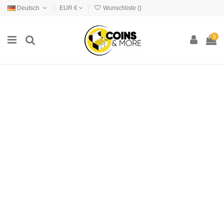
Deutsch
EUR €
Wunschliste (
)
0