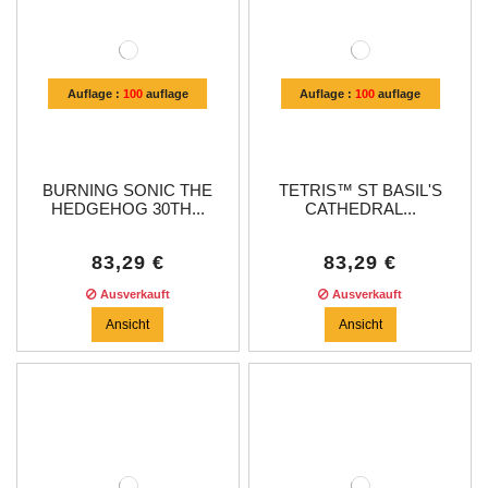
Auflage :
100
auflage
Auflage :
100
auflage
BURNING SONIC THE
TETRIS™ ST BASIL'S
HEDGEHOG 30TH...
CATHEDRAL...
83,29 €
83,29 €
Ausverkauft
Ausverkauft
Ansicht
Ansicht