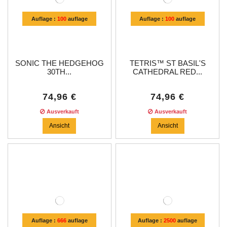
Auflage :
100
auflage
Auflage :
100
auflage
SONIC THE HEDGEHOG
TETRIS™ ST BASIL'S
30TH...
CATHEDRAL RED...
74,96 €
74,96 €
Ausverkauft
Ausverkauft
Ansicht
Ansicht
Auflage :
666
auflage
Auflage :
2500
auflage