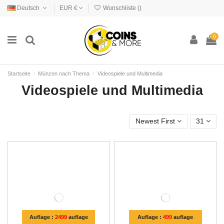
Deutsch
EUR €
Wunschliste (
)
0
Startseite
Münzen nach Thema
Videospiele und Multimedia
Videospiele und Multimedia
Newest First
31
Auflage :
2499
auflage
Auflage :
499
auflage