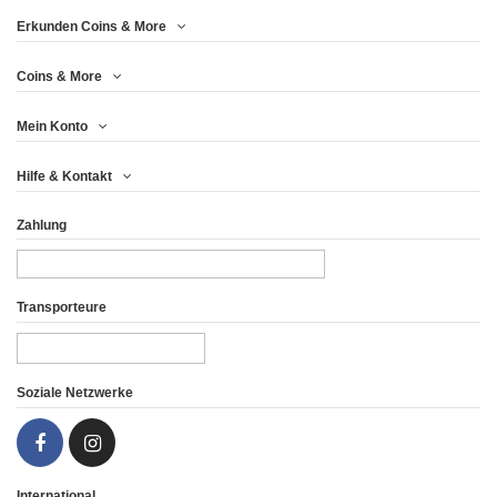
Price
Erkunden Coins & More
Jahr
Coins & More
Mein Konto
Metall
Hilfe & Kontakt
Drucken (pcs)
Zahlung
Gewicht (g)
Finish
Transporteure
Land
Soziale Netzwerke
International