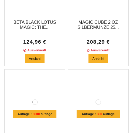
BETA BLACK LOTUS
MAGIC CUBE 2 OZ
MAGIC: THE...
SILBERMÜNZE 2$...
124,96 €
208,29 €
Ausverkauft
Ausverkauft
Ansicht
Ansicht
Auflage :
3000
auflage
Auflage :
300
auflage