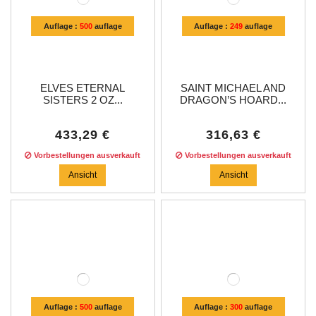
Auflage :
500
auflage
Auflage :
249
auflage
ELVES ETERNAL
SAINT MICHAEL AND
SISTERS 2 OZ...
DRAGON’S HOARD...
433,29 €
316,63 €
Vorbestellungen ausverkauft
Vorbestellungen ausverkauft
Ansicht
Ansicht
Auflage :
500
auflage
Auflage :
300
auflage