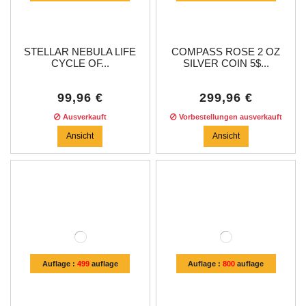
STELLAR NEBULA LIFE
COMPASS ROSE 2 OZ
CYCLE OF...
SILVER COIN 5$...
99,96 €
299,96 €
Ausverkauft
Vorbestellungen ausverkauft
Ansicht
Ansicht
Auflage :
499
auflage
Auflage :
800
auflage