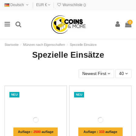
Deutsch
EUR €
Wunschliste (
)
0
Startseite
Münzen nach Eigenschaften
Spezielle Einsätze
Spezielle Einsätze
Newest First
40
NEU
NEU
Auflage :
2500
auflage
Auflage :
333
auflage