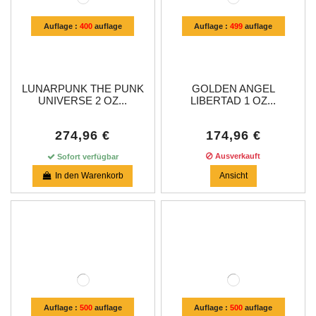
Auflage :
400
auflage
Auflage :
499
auflage
LUNARPUNK THE PUNK
GOLDEN ANGEL
UNIVERSE 2 OZ...
LIBERTAD 1 OZ...
274,96 €
174,96 €
Ausverkauft
Sofort verfügbar
In den Warenkorb
Ansicht
Auflage :
500
auflage
Auflage :
500
auflage