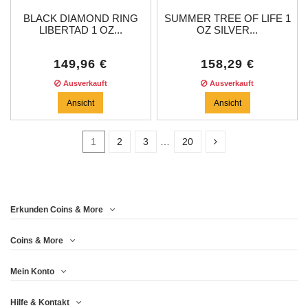
BLACK DIAMOND RING
SUMMER TREE OF LIFE 1
LIBERTAD 1 OZ...
OZ SILVER...
149,96 €
158,29 €
Ausverkauft
Ausverkauft
Ansicht
Ansicht
1
2
3
…
20
In stock
16
Erkunden Coins & More
Price
Coins & More
Mein Konto
Jahr
Hilfe & Kontakt