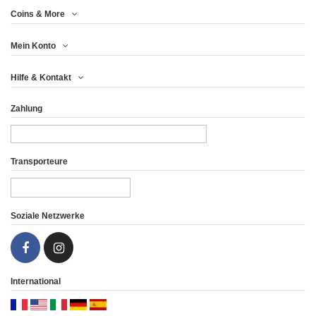
Jahr
Coins & More
Metall
Mein Konto
Drucken (pcs)
Hilfe & Kontakt
Gewicht (g)
Zahlung
Finish
Transporteure
Land
Soziale Netzwerke
International