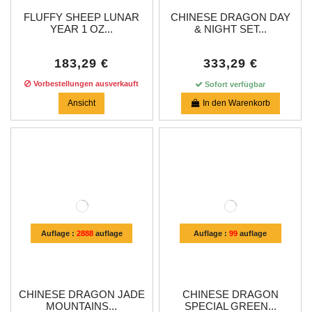
FLUFFY SHEEP LUNAR
CHINESE DRAGON DAY
YEAR 1 OZ...
& NIGHT SET...
183,29 €
333,29 €
Vorbestellungen ausverkauft
Sofort verfügbar
Ansicht
In den Warenkorb
Auflage :
2888
auflage
Auflage :
99
auflage
CHINESE DRAGON JADE
CHINESE DRAGON
MOUNTAINS...
SPECIAL GREEN...