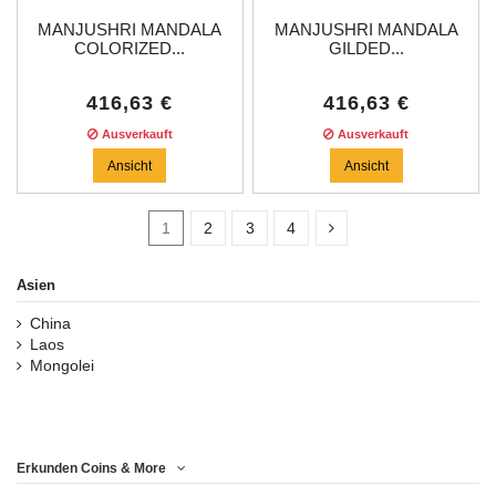
MANJUSHRI MANDALA
MANJUSHRI MANDALA
COLORIZED...
GILDED...
416,63 €
416,63 €
Ausverkauft
Ausverkauft
Ansicht
Ansicht
1
2
3
4
Asien
China
In stock
2
Laos
Mongolei
Kategorien
Price
Erkunden Coins & More