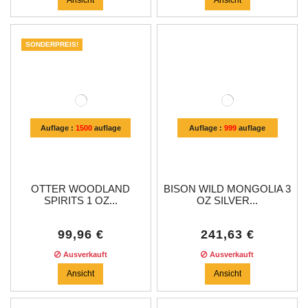
SONDERPREIS!
Auflage :
1500
auflage
Auflage :
999
auflage
OTTER WOODLAND
BISON WILD MONGOLIA 3
SPIRITS 1 OZ...
OZ SILVER...
99,96 €
241,63 €
Ausverkauft
Ausverkauft
Ansicht
Ansicht