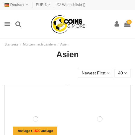
Deutsch
EUR €
Wunschliste (
)
0
Startseite
Münzen nach Ländern
Asien
Asien
Newest First
40
Auflage :
1500
auflage