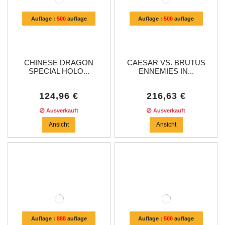
Auflage :
500
auflage
Auflage :
500
auflage
CHINESE DRAGON
CAESAR VS. BRUTUS
SPECIAL HOLO...
ENNEMIES IN...
124,96 €
216,63 €
Ausverkauft
Ausverkauft
Ansicht
Ansicht
Auflage :
888
auflage
Auflage :
500
auflage