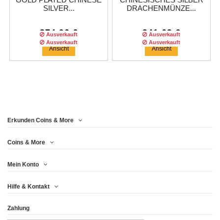
GOLD PLATED CHINESE
CHINESISCHES SILBER
SILVER...
DRACHENMÜNZE...
374,96 €
341,63 €
Ausverkauft
Ausverkauft
Ausverkauft
Ausverkauft
Ansicht
Ansicht
Erkunden Coins & More
Auflage :
2022
auflage
Auflage :
3500
auflage
Coins & More
Mein Konto
MEXICAN LIBERTAD
AMERICAN SILVER
Hilfe & Kontakt
40TH...
EAGLE 35TH...
Zahlung
258,29 €
266,63 €