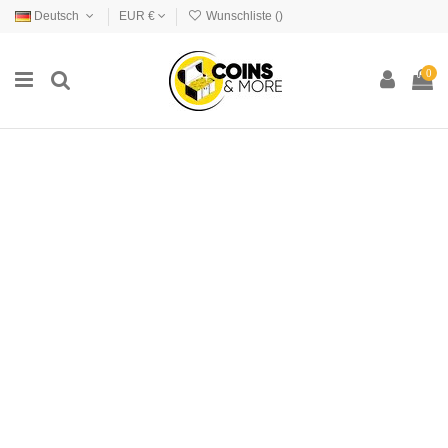
Deutsch
EUR €
Wunschliste (
)
0