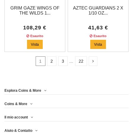
GRIM GAZE WINGS OF
AZTEC GUARDIANS 2 X
THE WILDS 1...
1/10 OZ...
108,29 €
41,63 €
Esaurito
Esaurito
Vista
Vista
1
2
3
…
22
Disponibile
18
Esplora Coins & More
Prezzo
Coins & More
Il mio account
Anno
Aiuto & Contatto