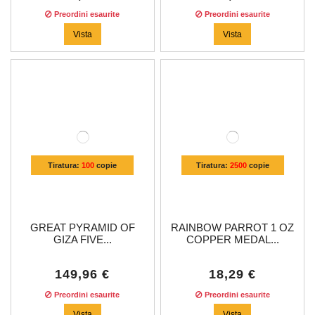
Preordini esaurite
Preordini esaurite
Vista
Vista
Tiratura:
100
copie
Tiratura:
2500
copie
GREAT PYRAMID OF
RAINBOW PARROT 1 OZ
GIZA FIVE...
COPPER MEDAL...
149,96 €
18,29 €
Preordini esaurite
Preordini esaurite
Vista
Vista