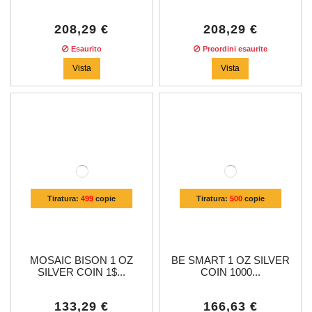
208,29 €
208,29 €
Esaurito
Preordini esaurite
Vista
Vista
Tiratura:
499
copie
Tiratura:
500
copie
MOSAIC BISON 1 OZ
BE SMART 1 OZ SILVER
SILVER COIN 1$...
COIN 1000...
133,29 €
166,63 €