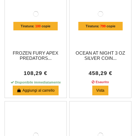
Tiratura:
100
copie
Tiratura:
799
copie
FROZEN FURY APEX
OCEAN AT NIGHT 3 OZ
PREDATORS...
SILVER COIN...
108,29 €
458,29 €
Esaurito
Disponibile immediatamente
Aggiungi al carrello
Vista