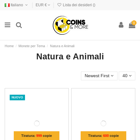
Italiano
EUR €
Lista dei desideri (
)
0
Home
Monete per Tema
Natura e Animali
Natura e Animali
Newest First
40
NUOVO
Tiratura:
999
copie
Tiratura:
600
copie