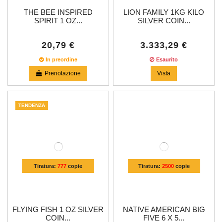
THE BEE INSPIRED
LION FAMILY 1KG KILO
SPIRIT 1 OZ...
SILVER COIN...
20,79 €
3.333,29 €
In preordine
Esaurito
Prenotazione
Vista
TENDENZA
Tiratura:
777
copie
Tiratura:
2500
copie
FLYING FISH 1 OZ SILVER
NATIVE AMERICAN BIG
COIN...
FIVE 6 X 5...