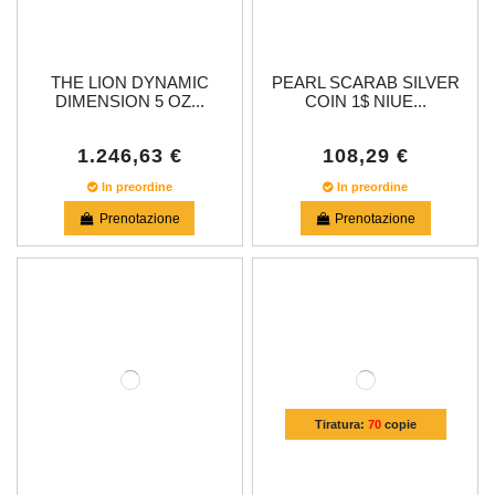
THE LION DYNAMIC
PEARL SCARAB SILVER
DIMENSION 5 OZ...
COIN 1$ NIUE...
1.246,63 €
108,29 €
In preordine
In preordine
Prenotazione
Prenotazione
Tiratura:
70
copie