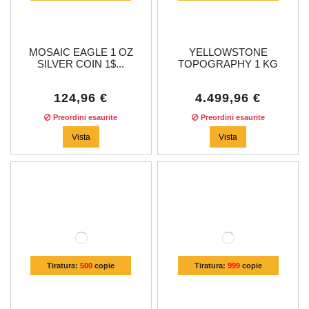
MOSAIC EAGLE 1 OZ
YELLOWSTONE
SILVER COIN 1$...
TOPOGRAPHY 1 KG
KILO...
124,96 €
4.499,96 €
Preordini esaurite
Preordini esaurite
Vista
Vista
Tiratura:
500
copie
Tiratura:
999
copie