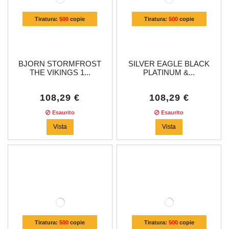
Tiratura:
500
copie
Tiratura:
500
copie
BJORN STORMFROST
SILVER EAGLE BLACK
THE VIKINGS 1...
PLATINUM &...
108,29 €
108,29 €
Esaurito
Esaurito
Vista
Vista
Tiratura:
500
copie
Tiratura:
500
copie