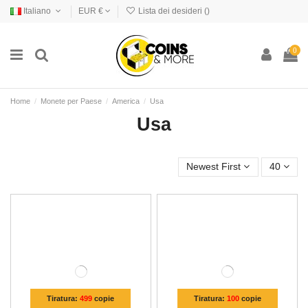
Italiano
EUR €
Lista dei desideri (
)
0
Home
Monete per Paese
America
Usa
Usa
Newest First
40
Tiratura:
499
copie
Tiratura:
100
copie