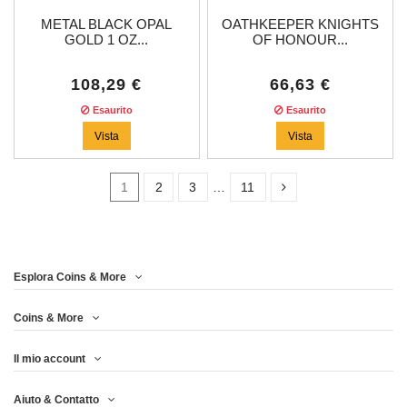
METAL BLACK OPAL
OATHKEEPER KNIGHTS
GOLD 1 OZ...
OF HONOUR...
108,29 €
66,63 €
Esaurito
Esaurito
Vista
Vista
1
2
3
…
11
Prezzo
Esplora Coins & More
Anno
Coins & More
Il mio account
Metallo
Aiuto & Contatto