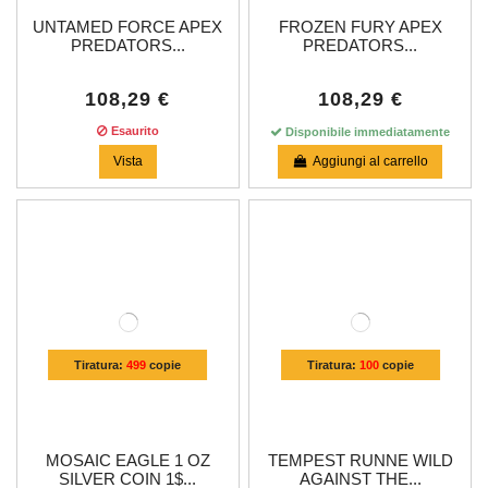
UNTAMED FORCE APEX
FROZEN FURY APEX
PREDATORS...
PREDATORS...
108,29 €
108,29 €
Esaurito
Disponibile immediatamente
Vista
Aggiungi al carrello
Tiratura:
499
copie
Tiratura:
100
copie
MOSAIC EAGLE 1 OZ
TEMPEST RUNNE WILD
SILVER COIN 1$...
AGAINST THE...