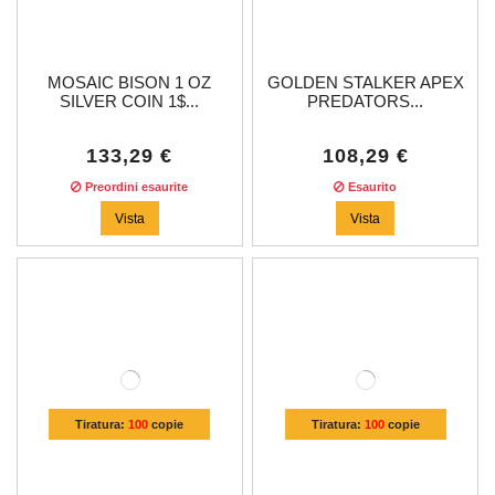
MOSAIC BISON 1 OZ
GOLDEN STALKER APEX
SILVER COIN 1$...
PREDATORS...
133,29 €
108,29 €
Preordini esaurite
Esaurito
Vista
Vista
Tiratura:
100
copie
Tiratura:
100
copie