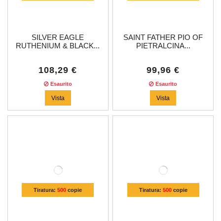
SILVER EAGLE
SAINT FATHER PIO OF
RUTHENIUM & BLACK...
PIETRALCINA...
108,29 €
99,96 €
Esaurito
Esaurito
Vista
Vista
Tiratura:
500
copie
Tiratura:
500
copie