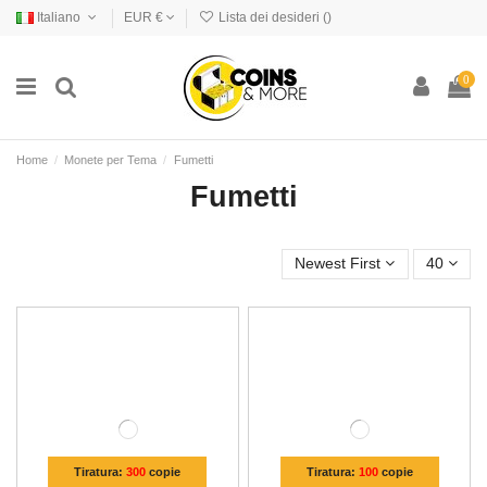
Italiano
EUR €
Lista dei desideri (
)
0
Home
Monete per Tema
Fumetti
Fumetti
Newest First
40
Tiratura:
300
copie
Tiratura:
100
copie