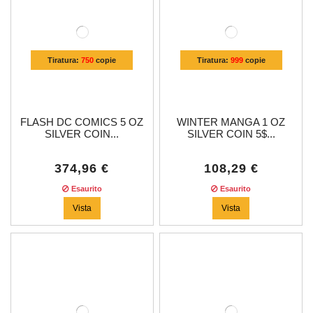
Tiratura:
750
copie
Tiratura:
999
copie
FLASH DC COMICS 5 OZ
WINTER MANGA 1 OZ
SILVER COIN...
SILVER COIN 5$...
374,96 €
108,29 €
Esaurito
Esaurito
Vista
Vista