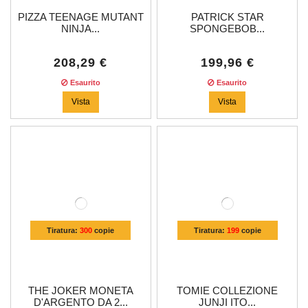
PIZZA TEENAGE MUTANT
PATRICK STAR
NINJA...
SPONGEBOB...
208,29 €
199,96 €
Esaurito
Esaurito
Vista
Vista
Tiratura:
300
copie
Tiratura:
199
copie
THE JOKER MONETA
TOMIE COLLEZIONE
D'ARGENTO DA 2...
JUNJI ITO...