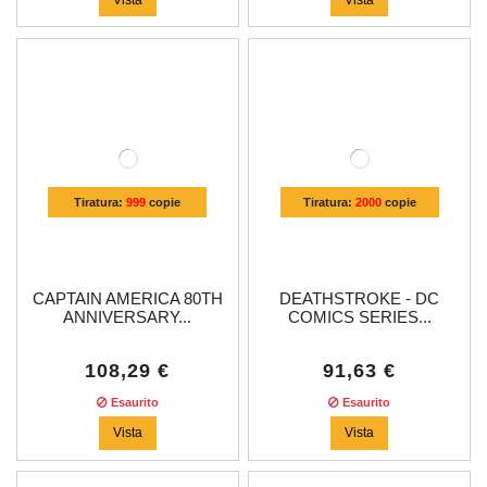
Tiratura:
999
copie
Tiratura:
2000
copie
CAPTAIN AMERICA 80TH
DEATHSTROKE - DC
ANNIVERSARY...
COMICS SERIES...
108,29 €
91,63 €
Esaurito
Esaurito
Vista
Vista