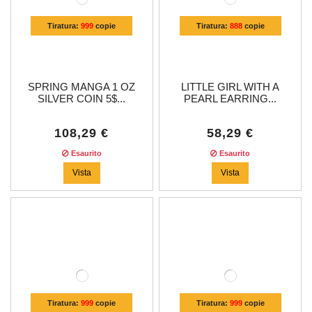
Tiratura:
999
copie
Tiratura:
888
copie
SPRING MANGA 1 OZ
LITTLE GIRL WITH A
SILVER COIN 5$...
PEARL EARRING...
108,29 €
58,29 €
Esaurito
Esaurito
Vista
Vista
Tiratura:
999
copie
Tiratura:
999
copie