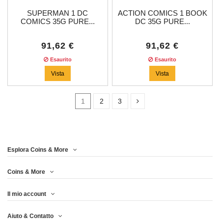
SUPERMAN 1 DC
ACTION COMICS 1 BOOK
COMICS 35G PURE...
DC 35G PURE...
91,62 €
91,62 €
Esaurito
Esaurito
Vista
Vista
1
2
3
Prezzo
Esplora Coins & More
Anno
Coins & More
Il mio account
Metallo
Aiuto & Contatto