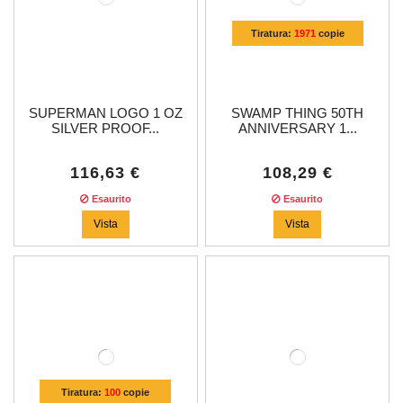
Tiratura:
1971
copie
SUPERMAN LOGO 1 OZ
SWAMP THING 50TH
SILVER PROOF...
ANNIVERSARY 1...
116,63 €
108,29 €
Esaurito
Esaurito
Vista
Vista
Tiratura:
100
copie