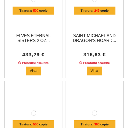
Tiratura:
500
copie
Tiratura:
249
copie
ELVES ETERNAL
SAINT MICHAEL AND
SISTERS 2 OZ...
DRAGON’S HOARD...
433,29 €
316,63 €
Preordini esaurite
Preordini esaurite
Vista
Vista
Tiratura:
500
copie
Tiratura:
300
copie