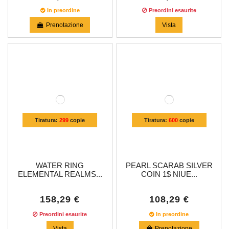
In preordine
Preordini esaurite
Prenotazione
Vista
Tiratura:
299
copie
Tiratura:
600
copie
WATER RING
PEARL SCARAB SILVER
ELEMENTAL REALMS...
COIN 1$ NIUE...
158,29 €
108,29 €
Preordini esaurite
In preordine
Vista
Prenotazione