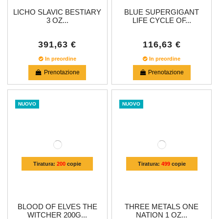
LICHO SLAVIC BESTIARY
BLUE SUPERGIGANT
3 OZ...
LIFE CYCLE OF...
391,63 €
116,63 €
In preordine
In preordine
Prenotazione
Prenotazione
NUOVO
NUOVO
Tiratura:
200
copie
Tiratura:
499
copie
BLOOD OF ELVES THE
THREE METALS ONE
WITCHER 200G...
NATION 1 OZ...