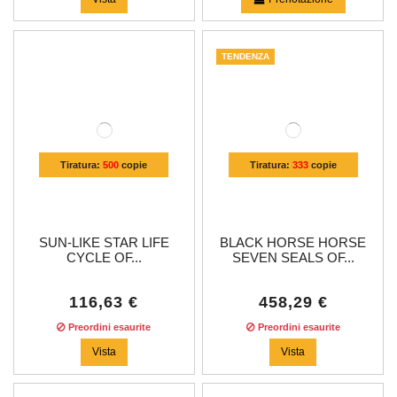
TENDENZA
Tiratura:
500
copie
Tiratura:
333
copie
SUN-LIKE STAR LIFE
BLACK HORSE HORSE
CYCLE OF...
SEVEN SEALS OF...
116,63 €
458,29 €
Preordini esaurite
Preordini esaurite
Vista
Vista