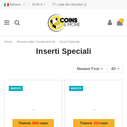
Italiano
EUR €
Lista dei desideri (
)
0
Home
Monete dalle Caratteristiche
Inserti Speciali
Inserti Speciali
Newest First
40
NUOVO
NUOVO
Tiratura:
2500
copie
Tiratura:
333
copie