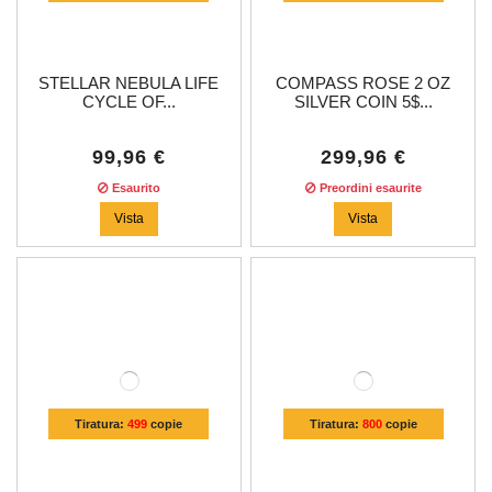
STELLAR NEBULA LIFE
COMPASS ROSE 2 OZ
CYCLE OF...
SILVER COIN 5$...
99,96 €
299,96 €
Esaurito
Preordini esaurite
Vista
Vista
Tiratura:
499
copie
Tiratura:
800
copie