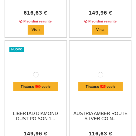
616,63 €
149,96 €
Preordini esaurite
Preordini esaurite
Vista
Vista
NUOVO
Tiratura:
500
copie
Tiratura:
525
copie
LIBERTAD DIAMOND
AUSTRIA AMBER ROUTE
DUST POISON 1...
SILVER COIN...
149,96 €
116,63 €