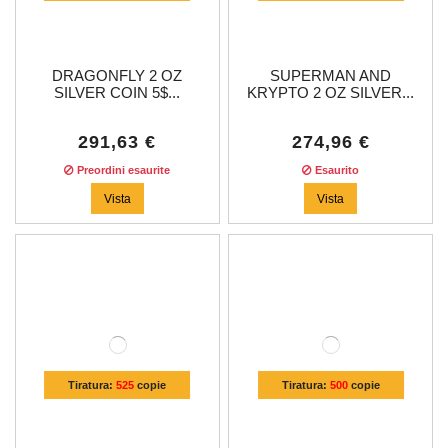
DRAGONFLY 2 OZ
SUPERMAN AND
SILVER COIN 5$...
KRYPTO 2 OZ SILVER...
291,63 €
274,96 €
Preordini esaurite
Esaurito
Vista
Vista
Tiratura:
525
copie
Tiratura:
500
copie