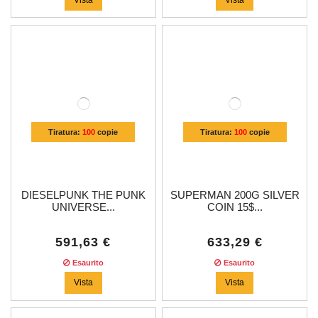
Tiratura:
100
copie
Tiratura:
100
copie
DIESELPUNK THE PUNK
SUPERMAN 200G SILVER
UNIVERSE...
COIN 15$...
591,63 €
633,29 €
Esaurito
Esaurito
Vista
Vista