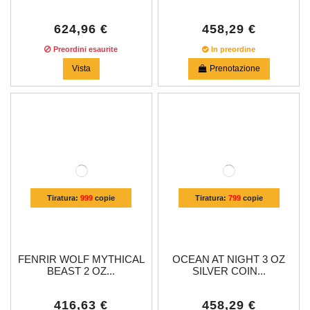
624,96 €
458,29 €
Preordini esaurite
In preordine
Vista
Prenotazione
Tiratura:
999
copie
Tiratura:
799
copie
FENRIR WOLF MYTHICAL
OCEAN AT NIGHT 3 OZ
BEAST 2 OZ...
SILVER COIN...
416,63 €
458,29 €