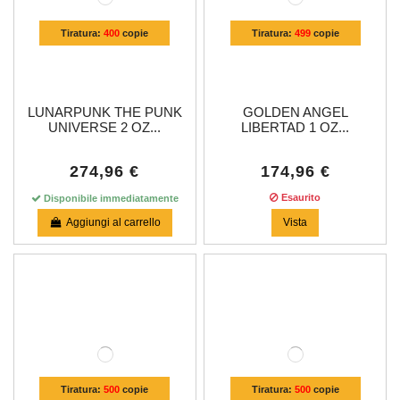
Tiratura:
400
copie
Tiratura:
499
copie
LUNARPUNK THE PUNK
GOLDEN ANGEL
UNIVERSE 2 OZ...
LIBERTAD 1 OZ...
274,96 €
174,96 €
Esaurito
Disponibile immediatamente
Aggiungi al carrello
Vista
Tiratura:
500
copie
Tiratura:
500
copie