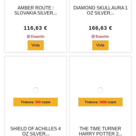
AMBER ROUTE :
DIAMOND SKULL AURA 1
SLOVAKIA SILVER...
OZ SILVER...
116,63 €
166,63 €
Esaurito
Esaurito
Vista
Vista
Tiratura:
500
copie
Tiratura:
1999
copie
SHIELD OF ACHILLES 4
THE TIME TURNER
OZ SILVER...
HARRY POTTER 2...