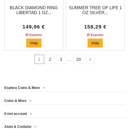
BLACK DIAMOND RING
SUMMER TREE OF LIFE 1
LIBERTAD 1 OZ...
OZ SILVER...
149,96 €
158,29 €
Esaurito
Esaurito
Vista
Vista
1
2
3
…
20
Disponibile
16
Esplora Coins & More
Prezzo
Coins & More
Il mio account
Anno
Aiuto & Contatto