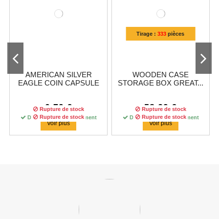
Tirage :
333
pièces
AMERICAN SILVER
WOODEN CASE
EAGLE COIN CAPSULE
STORAGE BOX GREAT...
0,79 €
58,29 €
Rupture de stock
Rupture de stock
Rupture de stock
Rupture de stock
Rupture de stock
Disponible immédiatement
Disponible immédiatement
Disponible immédiatement
Voir plus
Voir plus