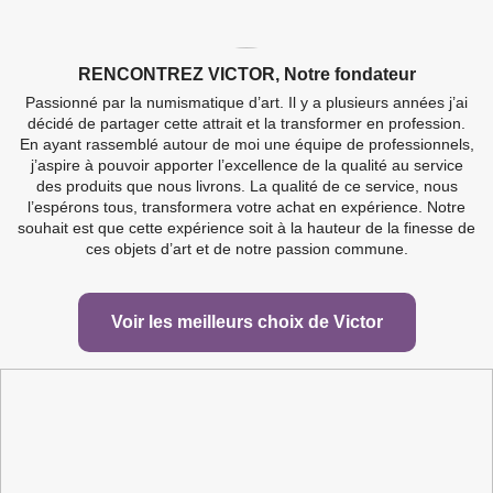
RENCONTREZ VICTOR, Notre fondateur
WOODEN CASE BOX
PAIRE DE GANTS EN
WOODEN COIN BOX
LED LIGHT PEN COINS &
WOODEN CASE
CHIFFON DE
JEWEL CASE ETUI...
TUDOR BEASTS 2...
COTTON POUR...
AUSTRALIAN LUNAR II...
NETTOYAGE EN...
MORE...
Passionné par la numismatique d’art. Il y a plusieurs années j’ai
décidé de partager cette attrait et la transformer en profession.
En ayant rassemblé autour de moi une équipe de professionnels,
33,29 €
2,46 €
8,29 €
49,96 €
2,46 €
1,49 €
j’aspire à pouvoir apporter l’excellence de la qualité au service
des produits que nous livrons. La qualité de ce service, nous
Ajouter au panier
Voir plus
Voir plus
Ajouter au panier
Ajouter au panier
Voir plus
l’espérons tous, transformera votre achat en expérience. Notre
souhait est que cette expérience soit à la hauteur de la finesse de
ces objets d’art et de notre passion commune.
Voir les meilleurs choix de Victor