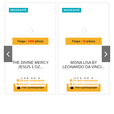
NOUVEAUTÉ
NOUVEAUTÉ
Tirage :
1000
pièces
Tirage :
30
pièces
THE DIVINE MERCY
MONA LISA BY
JESUS 1 OZ...
LEONARDO DA VINCI...
183,29 €
116,62 €
En pré-commande
En pré-commande
En pré-commande
En pré-commande
En pré-commande
En pré-commande
En pré-commande
En pré-commande
Pré-commander
Pré-commander
NOUVEAUTÉ
NOUVEAUTÉ
NOUVEAUTÉ
NOUVEAUTÉ
NOUVEAUTÉ
POPULAIRE