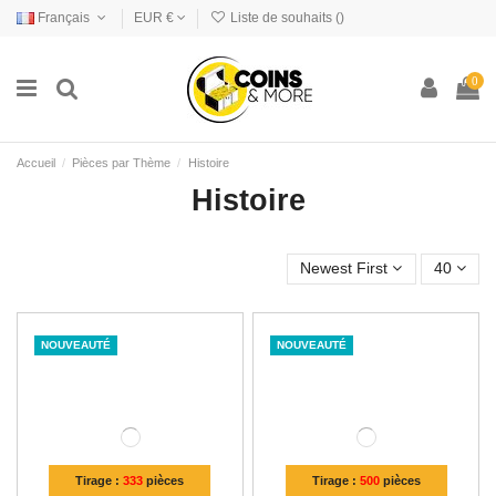
Français
EUR €
Liste de souhaits (
)
0
Accueil
Pièces par Thème
Histoire
Histoire
Newest First
40
NOUVEAUTÉ
NOUVEAUTÉ
Tirage :
333
pièces
Tirage :
500
pièces