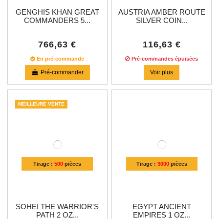
GENGHIS KHAN GREAT
AUSTRIA AMBER ROUTE
COMMANDERS 5...
SILVER COIN...
766,63 €
116,63 €
En pré-commande
Pré-commandes épuisées
Pré-commander
Voir plus
MEILLEURE VENTE
Tirage :
500
pièces
Tirage :
3000
pièces
SOHEI THE WARRIOR'S
EGYPT ANCIENT
PATH 2 OZ...
EMPIRES 1 OZ...