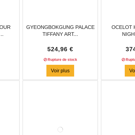
FOUR
GYEONGBOKGUNG PALACE
OCELOT 
..
TIFFANY ART...
NIGHT
524,96 €
37
Rupture de stock
Ruptu
Voir plus
Vo