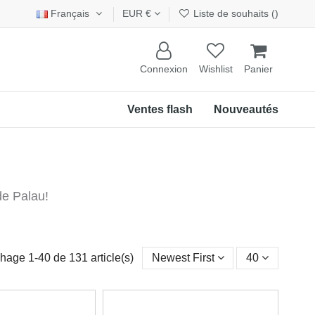
Français
EUR €
Liste de souhaits (
)
Connexion
Wishlist
Panier
Ventes flash
Nouveautés
de Palau!
chage 1-40 de 131 article(s)
Newest First
40