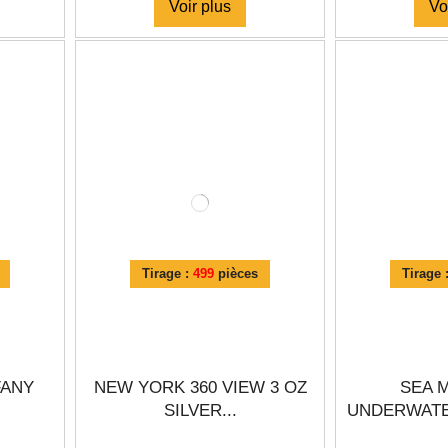
Voir plus
Vo
Tirage :
499
pièces
Tirage 
FANY
NEW YORK 360 VIEW 3 OZ
SEA 
SILVER...
UNDERWATER