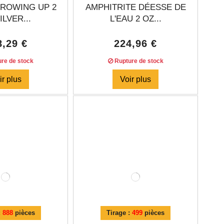
GROWING UP 2
AMPHITRITE DÉESSE DE
ILVER...
L'EAU 2 OZ...
8,29 €
224,96 €
re de stock
Rupture de stock
ir plus
Voir plus
:
888
pièces
Tirage :
499
pièces