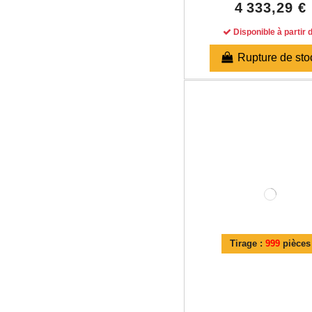
4 333,29 €
Disponible à partir 
Rupture de sto
Tirage :
999
pièces