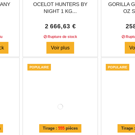
FANY
OCELOT HUNTERS BY
GORILLA 
NIGHT 1 KG...
OZ S
2 666,63 €
25
du
Rupture de stock
Ruptu
ck
Voir plus
Vo
POPULAIRE
POPULAIRE
s
Tirage :
555
pièces
Tirage 