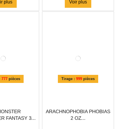
ir plus
Voir plus
:
777
pièces
Tirage :
999
pièces
MONSTER
ARACHNOPHOBIA PHOBIAS
 FANTASY 3...
2 OZ...