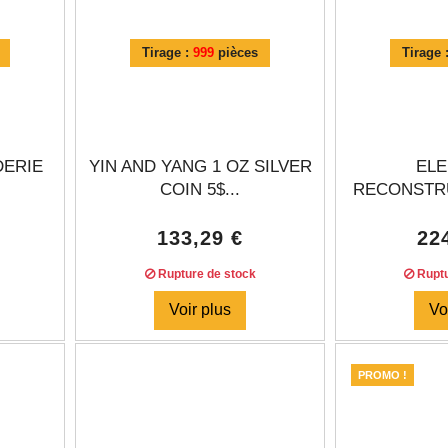
Tirage :
999
pièces
Tirage 
DERIE
YIN AND YANG 1 OZ SILVER
EL
COIN 5$...
RECONSTRU
133,29 €
22
Rupture de stock
Ruptu
Voir plus
Vo
PROMO !