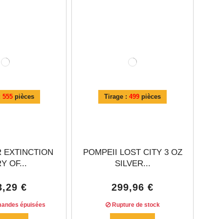
:
555
pièces
Tirage :
499
pièces
 EXTINCTION
POMPEII LOST CITY 3 OZ
Y OF...
SILVER...
3,29 €
299,96 €
andes épuisées
Rupture de stock