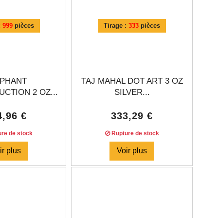
:
999
pièces
Tirage :
333
pièces
EPHANT
TAJ MAHAL DOT ART 3 OZ
CTION 2 OZ...
SILVER...
4,96 €
333,29 €
re de stock
Rupture de stock
ir plus
Voir plus