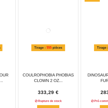
Γ
s
Tirage :
555
pièces
Tirage 
FOUR
COULROPHOBIA PHOBIAS
DINOSAUR
..
CLOWN 2 OZ...
FUR
333,29 €
28
Rupture de stock
Pré-comm