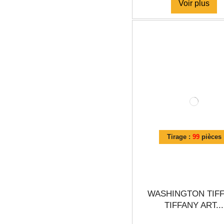
Voir plus
Tirage :
99
pièces
WASHINGTON TIF
TIFFANY ART...