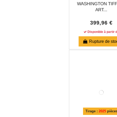
WASHINGTON TIF
ART...
399,96 €
Disponible à partir 
Rupture de sto
Tirage :
2025
pièce