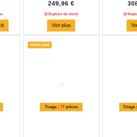
249,96 €
30
du
Rupture de stock
Ruptu
ck
Voir plus
Vo
POPULAIRE
Tirage :
77
pièces
Tirage 