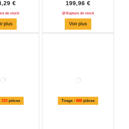
8,29 €
199,96 €
re de stock
Rupture de stock
ir plus
Voir plus
:
333
pièces
Tirage :
888
pièces