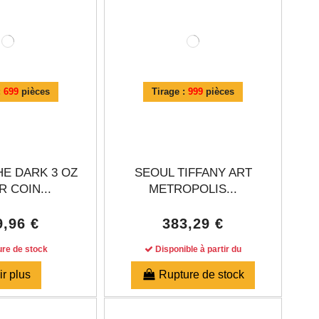
:
699
pièces
Tirage :
999
pièces
HE DARK 3 OZ
SEOUL TIFFANY ART
R COIN...
METROPOLIS...
9,96 €
383,29 €
re de stock
Disponible à partir du
ir plus
Rupture de stock