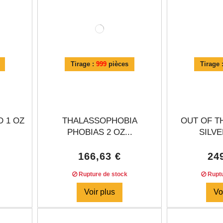
s
Tirage :
999
pièces
Tirage 
 1 OZ
THALASSOPHOBIA
OUT OF T
PHOBIAS 2 OZ...
SILVE
166,63 €
24
Rupture de stock
Ruptu
Voir plus
Vo