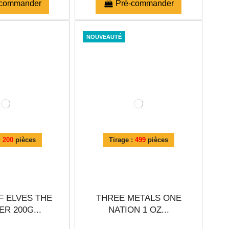
-commander
Pré-commander
NOUVEAUTÉ
:
200
pièces
Tirage :
499
pièces
F ELVES THE
THREE METALS ONE
R 200G...
NATION 1 OZ...