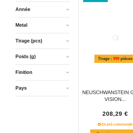
Année
Metal
Tirage (pcs)
Poids (g)
Tirage :
999
pièces
Finition
Pays
NEUSCHWANSTEIN 
VISION...
208,29 €
En pré-commande