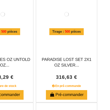
:
500
pièces
Tirage :
500
pièces
OES OZ UNTOLD
PARADISE LOST SET 2X1
 OZ...
OZ SILVER...
8,29 €
316,63 €
re de stock
En pré-commande
-commander
Pré-commander