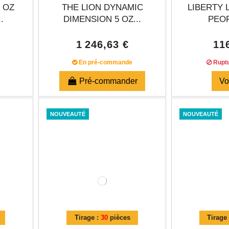
 OZ
THE LION DYNAMIC
LIBERTY 
.
DIMENSION 5 OZ...
PEOP
1 246,63 €
11
En pré-commande
Ruptu
Pré-commander
Vo
NOUVEAUTÉ
NOUVEAUTÉ
Tirage :
30
pièces
Tirage