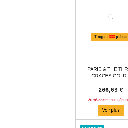
Tirage :
333
pièces
PARIS & THE TH
GRACES GOLD..
266,63 €
Pré-commandes épui
Voir plus