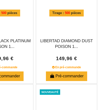
:
500
pièces
Tirage :
500
pièces
LACK PLATINUM
LIBERTAD DIAMOND DUST
ON 1...
POISON 1...
9,96 €
149,96 €
é-commande
En pré-commande
-commander
Pré-commander
NOUVEAUTÉ