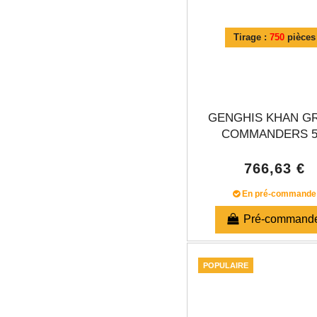
Tirage :
750
pièces
GENGHIS KHAN G
COMMANDERS 5.
766,63 €
En pré-commande
Pré-command
POPULAIRE