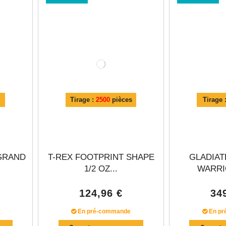
Γ
Tirage :
2500
pièces
Tirage 
GRAND
T-REX FOOTPRINT SHAPE
GLADIA
1/2 OZ...
WARRIO
124,96 €
34
En pré-commande
En pr