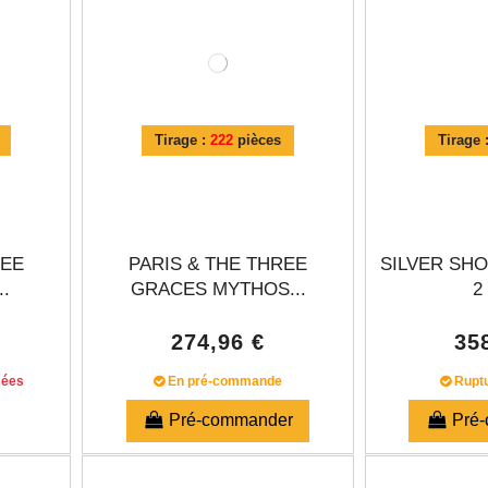
Tirage :
222
pièces
Tirage 
REE
PARIS & THE THREE
SILVER SH
.
GRACES MYTHOS...
2
274,96 €
35
sées
En pré-commande
Ruptu
Pré-commander
Pré