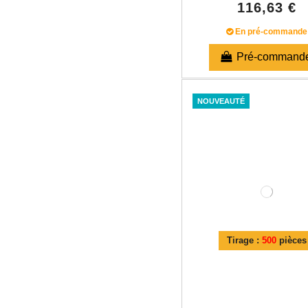
116,63 €
En pré-commande
Pré-command
NOUVEAUTÉ
Tirage :
500
pièces