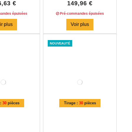
6,63 €
149,96 €
andes épuisées
Pré-commandes épuisées
ir plus
Voir plus
NOUVEAUTÉ
 :
30
pièces
Tirage :
30
pièces