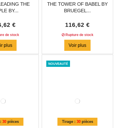
LEADING THE
THE TOWER OF BABEL BY
LE BY...
BRUEGEL...
6,62 €
116,62 €
re de stock
Rupture de stock
ir plus
Voir plus
NOUVEAUTÉ
 :
30
pièces
Tirage :
30
pièces