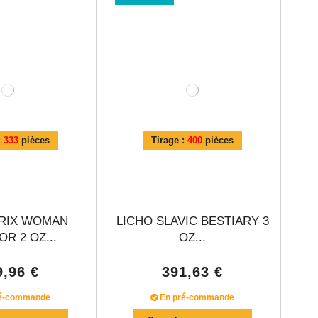
:
333
pièces
Tirage :
400
pièces
TRIX WOMAN
LICHO SLAVIC BESTIARY 3
R 2 OZ...
OZ...
9,96 €
391,63 €
é-commande
En pré-commande