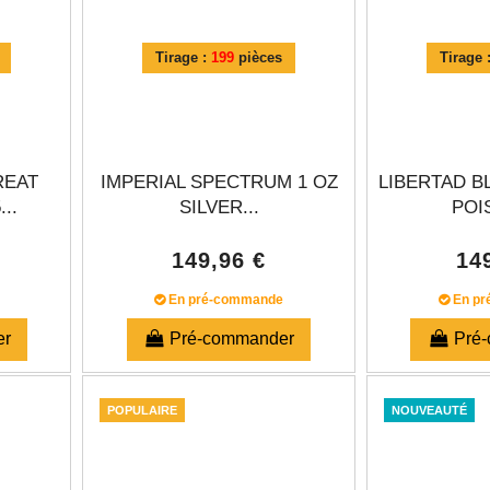
Tirage :
199
pièces
Tirage 
REAT
IMPERIAL SPECTRUM 1 OZ
LIBERTAD B
..
SILVER...
POIS
149,96 €
14
En pré-commande
En pr
er
Pré-commander
Pré
POPULAIRE
NOUVEAUTÉ