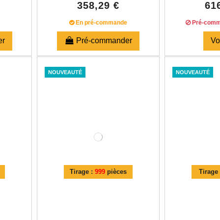
358,29 €
61
En pré-commande
Pré-comm
er
Pré-commander
Vo
NOUVEAUTÉ
NOUVEAUTÉ
Tirage :
999
pièces
Tirage