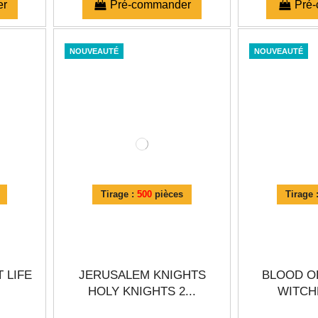
er
Pré-commander
Pré
NOUVEAUTÉ
NOUVEAUTÉ
Tirage :
500
pièces
Tirage 
 LIFE
JERUSALEM KNIGHTS
BLOOD O
HOLY KNIGHTS 2...
WITCHE