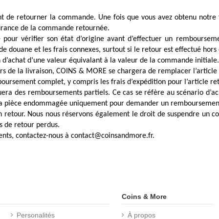
Γ
nt de retourner la commande. Une fois que vous avez obtenu notre 
ssurance de la commande retournée.
pour vérifier son état d’origine avant d’effectuer un remboursem
 de douane et les frais connexes, surtout si le retour est effectué hors
’achat d’une valeur équivalant à la valeur de la commande initiale.
s de la livraison, COINS & MORE se chargera de remplacer l’article s
boursement complet, y compris les frais d’expédition pour l’article re
era des remboursements partiels. Ce cas se réfère au scénario d’ac
er la pièce endommagée uniquement pour demander un remboursement
n retour. Nous nous réservons également le droit de suspendre un com
s de retour perdus.
ents, contactez-nous à contact@coinsandmore.fr.
Coins & More
Personalités
À propos