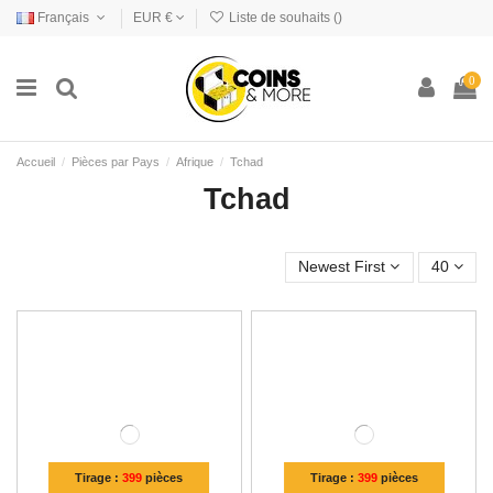
Français
EUR €
Liste de souhaits (
)
0
Accueil
Pièces par Pays
Afrique
Tchad
Tchad
Newest First
40
Tirage :
399
pièces
Tirage :
399
pièces