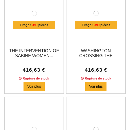
Tirage :
399
pièces
Tirage :
399
pièces
THE INTERVENTION OF
WASHINGTON
SABINE WOMEN...
CROSSING THE
DELAWARE...
416,63 €
416,63 €
Rupture de stock
Rupture de stock
Voir plus
Voir plus