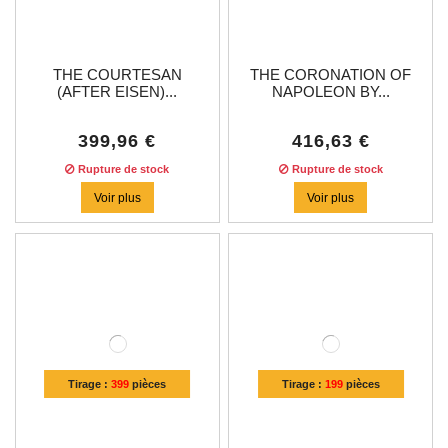
THE COURTESAN
THE CORONATION OF
(AFTER EISEN)...
NAPOLEON BY...
399,96 €
416,63 €
Rupture de stock
Rupture de stock
Voir plus
Voir plus
Tirage :
399
pièces
Tirage :
199
pièces