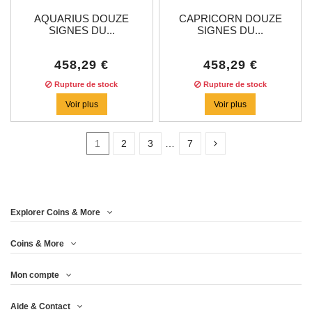
AQUARIUS DOUZE
CAPRICORN DOUZE
SIGNES DU...
SIGNES DU...
458,29 €
458,29 €
Rupture de stock
Rupture de stock
Voir plus
Voir plus
1
2
3
…
7
En Stock
3
Explorer Coins & More
Prix
Coins & More
Mon compte
Année
Aide & Contact