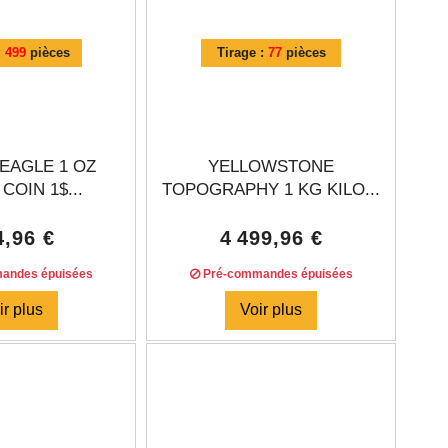
:
499
pièces
Tirage :
77
pièces
EAGLE 1 OZ
YELLOWSTONE
COIN 1$...
TOPOGRAPHY 1 KG KILO...
4,96 €
4 499,96 €
andes épuisées
Pré-commandes épuisées
ir plus
Voir plus