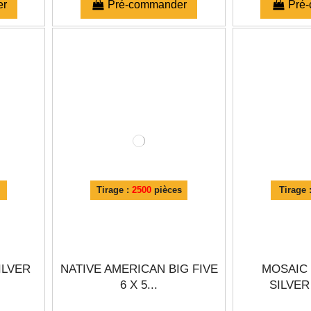
er
Pré-commander
Pré
Tirage :
2500
pièces
Tirage 
ILVER
NATIVE AMERICAN BIG FIVE
MOSAIC 
6 X 5...
SILVER 