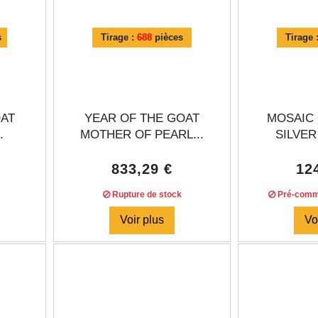
s
Tirage :
688
pièces
Tirage 
OAT
YEAR OF THE GOAT
MOSAIC 
.
MOTHER OF PEARL...
SILVER 
833,29 €
12
Rupture de stock
Pré-comm
Voir plus
Vo