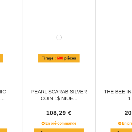
Γ
Tirage :
600
pièces
MIC
PEARL SCARAB SILVER
THE BEE IN
..
COIN 1$ NIUE...
1
108,29 €
20
En pré-commande
En pr