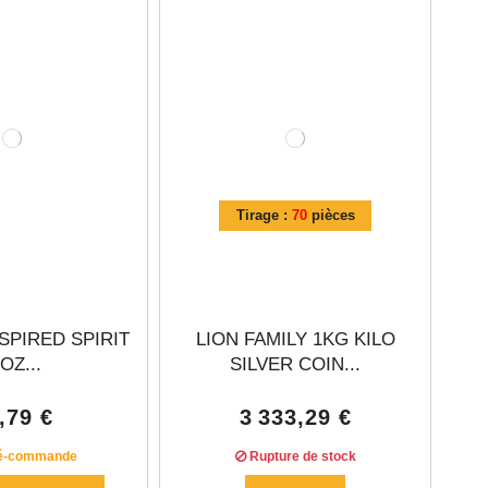
Tirage :
70
pièces
SPIRED SPIRIT
LION FAMILY 1KG KILO
 OZ...
SILVER COIN...
,79 €
3 333,29 €
é-commande
Rupture de stock