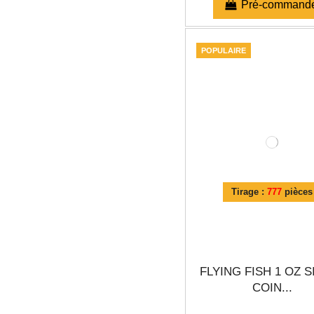
Pré-command
POPULAIRE
Tirage :
777
pièces
FLYING FISH 1 OZ S
COIN...