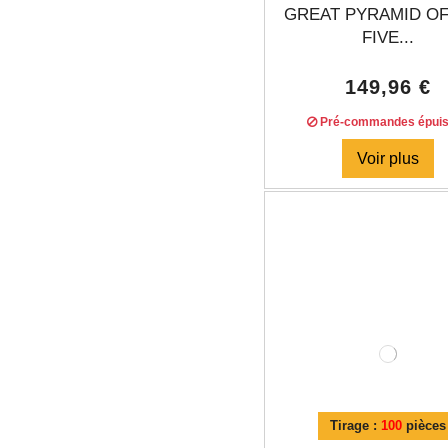
GREAT PYRAMID OF
FIVE...
149,96 €
Pré-commandes épui
Voir plus
Tirage :
100
pièces