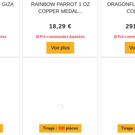
 GIZA
RAINBOW PARROT 1 OZ
DRAGONFLY
COPPER MEDAL...
COI
18,29 €
29
sées
Pré-commandes épuisées
Pré-comm
Voir plus
Vo
Tirage :
100
pièces
Tirage 