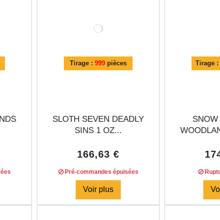
Tirage :
999
pièces
Tirage 
ANDS
SLOTH SEVEN DEADLY
SNOW
SINS 1 OZ...
WOODLAND
166,63 €
17
sées
Pré-commandes épuisées
Ruptu
Voir plus
Vo