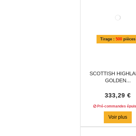
Tirage :
500
pièces
SCOTTISH HIGHL
GOLDEN...
333,29 €
Pré-commandes épui
Voir plus