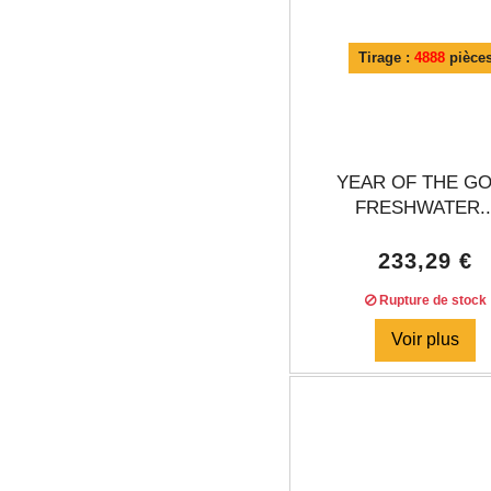
Tirage :
4888
pièce
YEAR OF THE G
FRESHWATER..
233,29 €
Rupture de stock
Voir plus