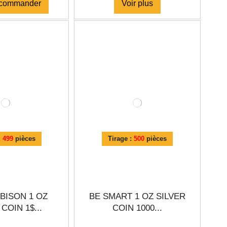
-commander
Voir plus
:
499
pièces
Tirage :
500
pièces
BISON 1 OZ
BE SMART 1 OZ SILVER
COIN 1$...
COIN 1000...