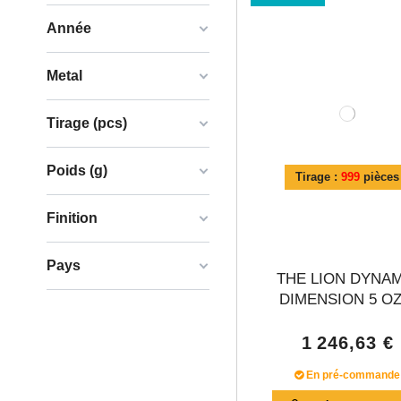
Année
Metal
Tirage (pcs)
Poids (g)
Tirage :
999
pièces
Finition
Pays
THE LION DYNA
DIMENSION 5 OZ.
1 246,63 €
En pré-commande