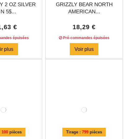
 2 OZ SILVER
GRIZZLY BEAR NORTH
N 5$...
AMERICAN...
1,63 €
18,29 €
andes épuisées
Pré-commandes épuisées
ir plus
Voir plus
:
100
pièces
Tirage :
799
pièces