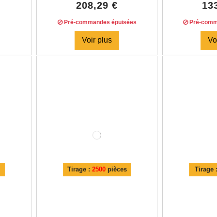
208,29 €
13
Pré-commandes épuisées
Pré-comm
Voir plus
Vo
Tirage :
2500
pièces
Tirage 