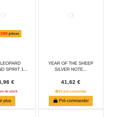
:
1500
pièces
 LEOPARD
YEAR OF THE SHEEP
 SPIRIT 1...
SILVER NOTE...
4,96 €
41,62 €
re de stock
En pré-commande
ir plus
Pré-commander