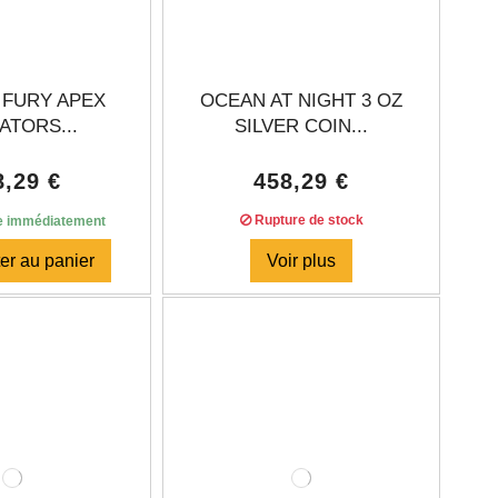
 FURY APEX
OCEAN AT NIGHT 3 OZ
ATORS...
SILVER COIN...
8,29 €
458,29 €
Rupture de stock
e immédiatement
er au panier
Voir plus