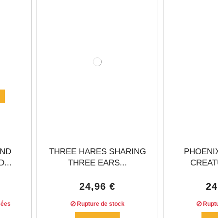
Γ
AND
THREE HARES SHARING
PHOENI
...
THREE EARS...
CREATU
24,96 €
24
sées
Rupture de stock
Ruptu