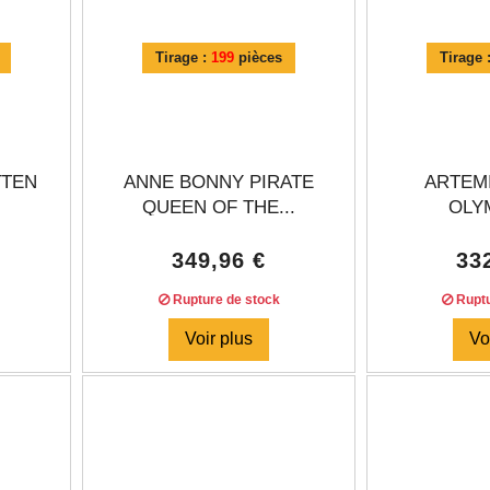
Tirage :
199
pièces
Tirage 
TTEN
ANNE BONNY PIRATE
ARTEMI
.
QUEEN OF THE...
OLYM
349,96 €
33
Rupture de stock
Ruptu
Voir plus
Vo