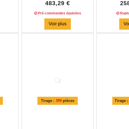
483,29 €
25
Pré-commandes épuisées
Ruptu
Voir plus
Vo
Tirage :
399
pièces
Tirage 