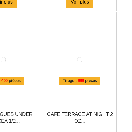
ir plus
Voir plus
:
400
pièces
Tirage :
999
pièces
EAGUES UNDER
CAFE TERRACE AT NIGHT 2
EA 1/2...
OZ...