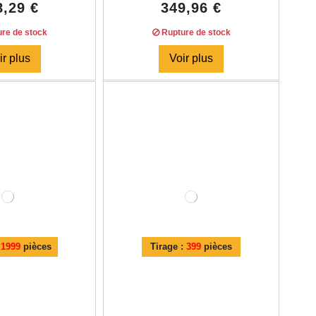
8,29 €
349,96 €
re de stock
Rupture de stock
ir plus
Voir plus
:
1999
pièces
Tirage :
399
pièces