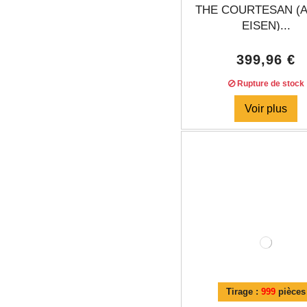
THE COURTESAN (
EISEN)...
399,96 €
Rupture de stock
Voir plus
Tirage :
999
pièces