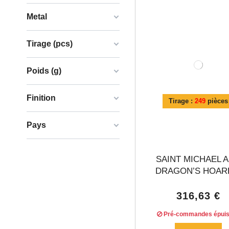
Metal
Tirage (pcs)
Poids (g)
Finition
Tirage :
249
pièces
Pays
SAINT MICHAEL 
DRAGON’S HOARD
316,63 €
Pré-commandes épui