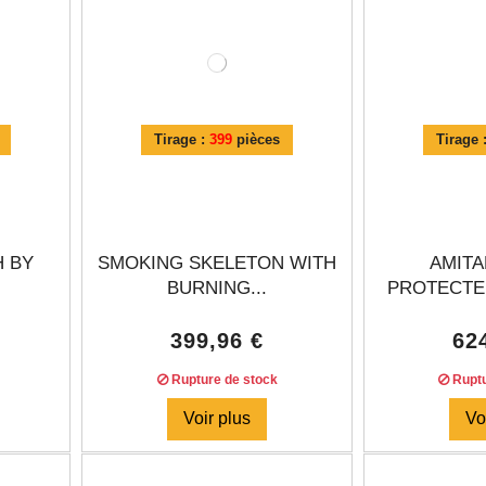
Tirage :
399
pièces
Tirage 
H BY
SMOKING SKELETON WITH
AMITA
BURNING...
PROTECTEU
399,96 €
62
Rupture de stock
Ruptu
Voir plus
Vo