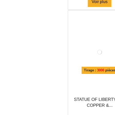
Voir plus
Tirage :
3000
pièce
STATUE OF LIBERT
COPPER &...