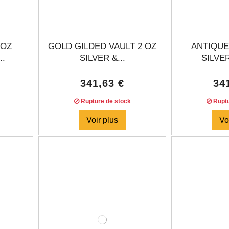
 OZ
GOLD GILDED VAULT 2 OZ
ANTIQUE
..
SILVER &...
SILVER
341,63 €
34
Rupture de stock
Ruptu
Voir plus
Vo