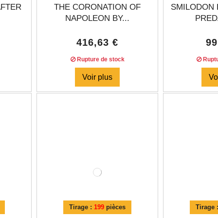
AFTER
THE CORONATION OF
SMILODON 
NAPOLEON BY...
PRED
416,63 €
99
Rupture de stock
Ruptu
Voir plus
Vo
Tirage :
199
pièces
Tirage 