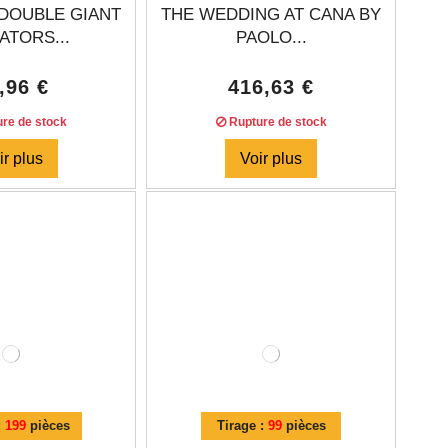
DOUBLE GIANT
THE WEDDING AT CANA BY
ATORS...
PAOLO...
,96 €
416,63 €
re de stock
Rupture de stock
ir plus
Voir plus
:
199
pièces
Tirage :
99
pièces