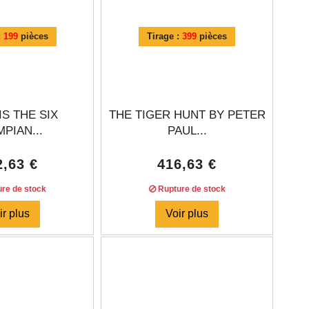
:
199
pièces
Tirage :
399
pièces
S THE SIX
THE TIGER HUNT BY PETER
PIAN...
PAUL...
2,63 €
416,63 €
re de stock
Rupture de stock
ir plus
Voir plus