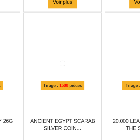
Voir plus
Vo
s
Tirage :
1500
pièces
Tirage 
Y 26G
ANCIENT EGYPT SCARAB
20.000 L
SILVER COIN...
THE S