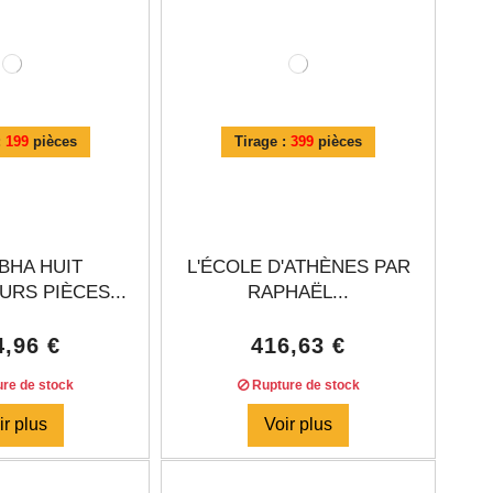
:
199
pièces
Tirage :
399
pièces
BHA HUIT
L'ÉCOLE D'ATHÈNES PAR
RS PIÈCES...
RAPHAËL...
4,96 €
416,63 €
re de stock
Rupture de stock
ir plus
Voir plus