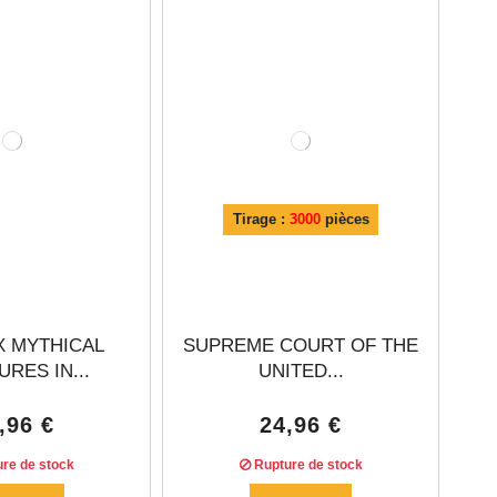
Tirage :
3000
pièces
X MYTHICAL
SUPREME COURT OF THE
RES IN...
UNITED...
,96 €
24,96 €
re de stock
Rupture de stock