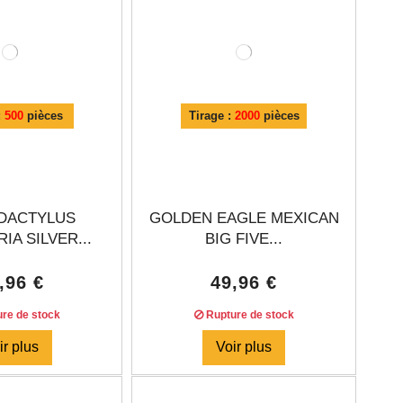
:
500
pièces
Tirage :
2000
pièces
DACTYLUS
GOLDEN EAGLE MEXICAN
IA SILVER...
BIG FIVE...
,96 €
49,96 €
re de stock
Rupture de stock
ir plus
Voir plus