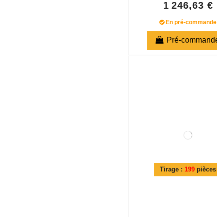
1 246,63 €
En pré-commande
Pré-command
Tirage :
199
pièces