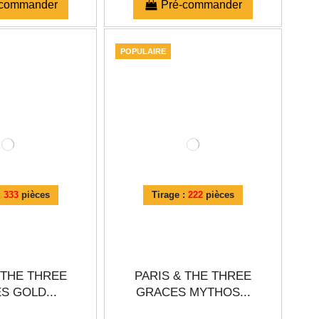
-commander
Pré-commander
POPULAIRE
:
333
pièces
Tirage :
222
pièces
 THE THREE
PARIS & THE THREE
S GOLD...
GRACES MYTHOS...