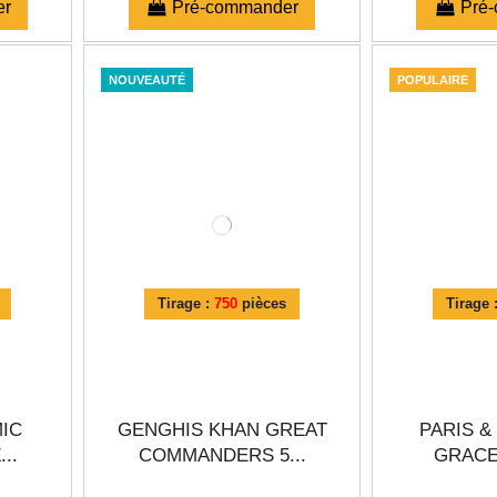
er
Pré-commander
Pré
NOUVEAUTÉ
POPULAIRE
Tirage :
750
pièces
Tirage 
MIC
GENGHIS KHAN GREAT
PARIS &
..
COMMANDERS 5...
GRACE