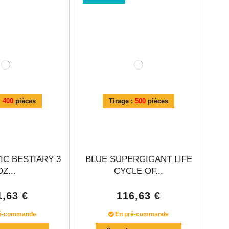
:
400
pièces
Tirage :
500
pièces
IC BESTIARY 3
BLUE SUPERGIGANT LIFE
OZ...
CYCLE OF...
1,63 €
116,63 €
é-commande
En pré-commande