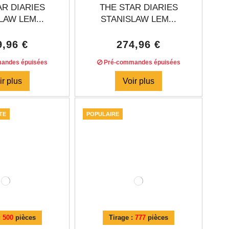
AR DIARIES
THE STAR DIARIES
LAW LEM...
STANISLAW LEM...
9,96 €
274,96 €
andes épuisées
Pré-commandes épuisées
ir plus
Voir plus
TE
POPULAIRE
:
500
pièces
Tirage :
777
pièces