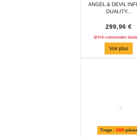
ANGEL & DEVIL INF
DUALITY...
299,96 €
Pré-commandes épui
Voir plus
Tirage :
1000
pièce