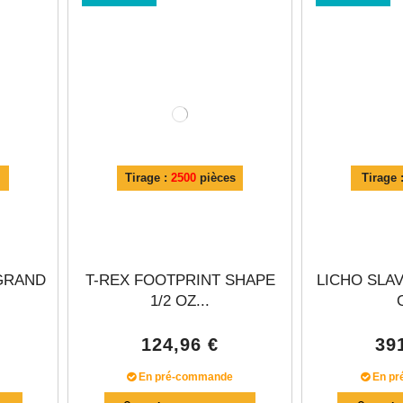
Γ
Tirage :
2500
pièces
Tirage 
GRAND
T-REX FOOTPRINT SHAPE
LICHO SLAV
1/2 OZ...
124,96 €
39
En pré-commande
En pr