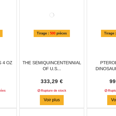
Tirage :
500
pièces
Tirage 
S 4 OZ
THE SEMIQUINCENTENNIAL
PTERO
OF U.S...
DINOSAUR
333,29 €
99
sées
Rupture de stock
Ruptu
Voir plus
Vo