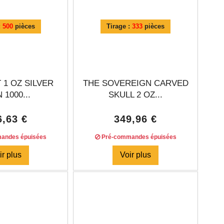
:
500
pièces
Tirage :
333
pièces
 1 OZ SILVER
THE SOVEREIGN CARVED
 1000...
SKULL 2 OZ...
6,63 €
349,96 €
andes épuisées
Pré-commandes épuisées
ir plus
Voir plus