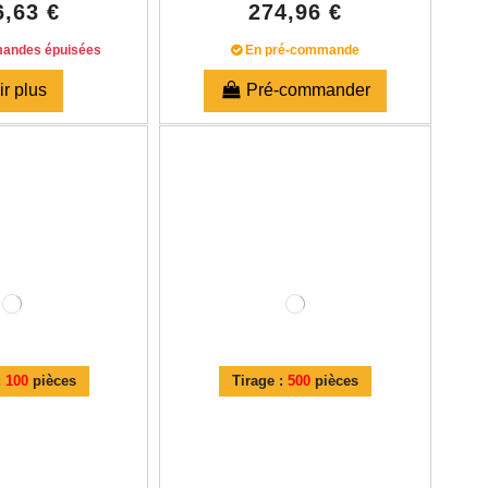
6,63 €
274,96 €
andes épuisées
En pré-commande
ir plus
Pré-commander
:
100
pièces
Tirage :
500
pièces