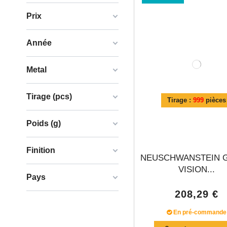
Prix
Année
Metal
Tirage (pcs)
Tirage :
999
pièces
Poids (g)
Finition
NEUSCHWANSTEIN 
VISION...
Pays
208,29 €
En pré-commande