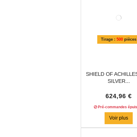
Tirage :
500
pièces
SHIELD OF ACHILLE
SILVER...
624,96 €
Pré-commandes épui
Voir plus