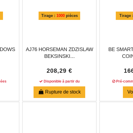
Tirage :
1000
pièces
Tirage 
ADOWS
AJ76 HORSEMAN ZDZISLAW
BE SMART
BEKSINSKI...
COIN
208,29 €
16
sées
Disponible à partir du
Pré-comm
Rupture de stock
Vo