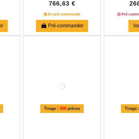
766,63 €
26
En pré-commande
Pré-comm
er
Pré-commander
Vo
Tirage :
500
pièces
Tirage 