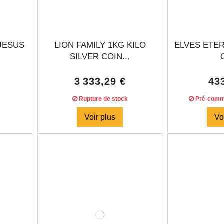
JESUS
LION FAMILY 1KG KILO
ELVES ETER
SILVER COIN...
3 333,29 €
43
Rupture de stock
Pré-comm
Voir plus
Vo