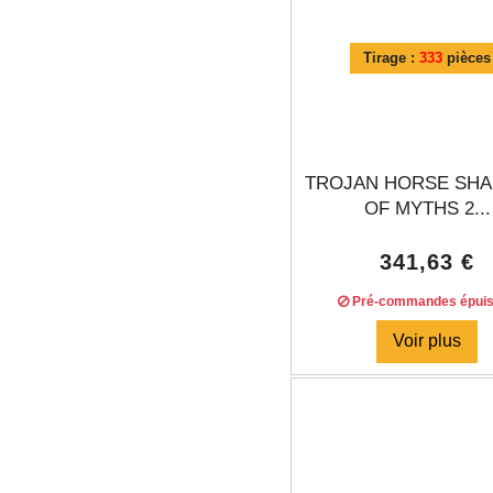
Tirage :
333
pièces
TROJAN HORSE SH
OF MYTHS 2...
341,63 €
Pré-commandes épui
Voir plus