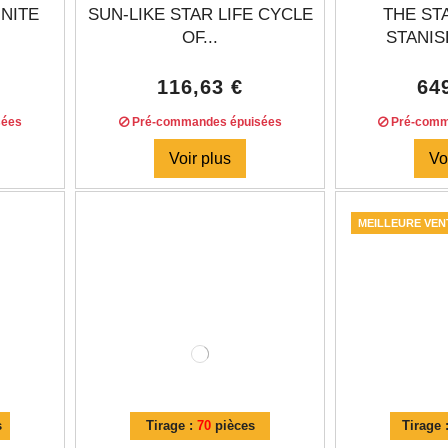
INITE
SUN-LIKE STAR LIFE CYCLE
THE ST
OF...
STANIS
116,63 €
64
sées
Pré-commandes épuisées
Pré-comm
Voir plus
Vo
MEILLEURE VEN
s
Tirage :
70
pièces
Tirage 