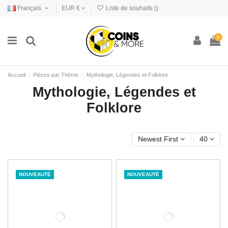
Français
EUR €
Liste de souhaits (
)
0
Accueil
Pièces par Thème
Mythologie, Légendes et Folklore
Mythologie, Légendes et
Folklore
Newest First
40
NOUVEAUTÉ
NOUVEAUTÉ