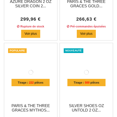
AZURE DRAGON 2 OZ
PARIS & THE THREE
SILVER COIN 2...
GRACES GOLD...
299,96 €
266,63 €
Rupture de stock
Pré-commandes épuisées
Voir plus
Voir plus
POPULAIRE
NOUVEAUTÉ
Tirage :
222
pièces
Tirage :
500
pièces
PARIS & THE THREE
SILVER SHOES OZ
GRACES MYTHOS...
UNTOLD 2 OZ...