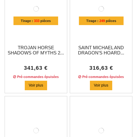
Tirage :
333
pièces
Tirage :
249
pièces
TROJAN HORSE
SAINT MICHAEL AND
SHADOWS OF MYTHS 2...
DRAGON’S HOARD...
341,63 €
316,63 €
Pré-commandes épuisées
Pré-commandes épuisées
Voir plus
Voir plus