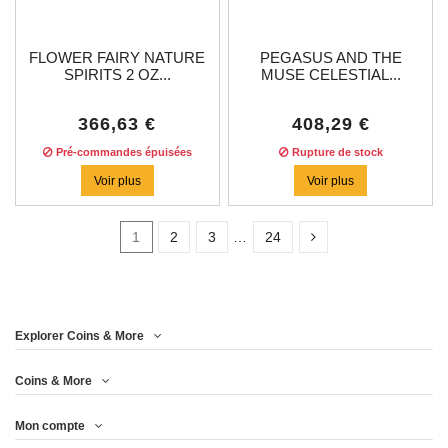
FLOWER FAIRY NATURE
PEGASUS AND THE
SPIRITS 2 OZ...
MUSE CELESTIAL...
366,63 €
408,29 €
Pré-commandes épuisées
Rupture de stock
Voir plus
Voir plus
1
2
3
…
24
En Stock
30
Explorer Coins & More
Prix
Coins & More
Mon compte
Année