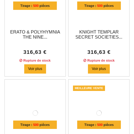
Tirage :
500
pièces
Tirage :
500
pièces
ERATO & POLYHYMNIA
KNIGHT TEMPLAR
THE NINE...
SECRET SOCIETIES...
316,63 €
316,63 €
Rupture de stock
Rupture de stock
Voir plus
Voir plus
MEILLEURE VENTE
Tirage :
500
pièces
Tirage :
500
pièces