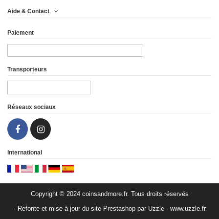
Aide & Contact
Metal
Paiement
Tirage (pcs)
Poids (g)
Transporteurs
Finition
Réseaux sociaux
Pays
International
Copyright © 2024 coinsandmore.fr. Tous droits réservés
- Refonte et mise à jour du site Prestashop par Uzzle - www.uzzle.fr