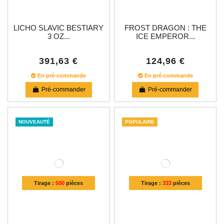
LICHO SLAVIC BESTIARY
FROST DRAGON : THE
3 OZ...
ICE EMPEROR...
391,63 €
124,96 €
En pré-commande
En pré-commande
Pré-commander
Pré-commander
NOUVEAUTÉ
POPULAIRE
Tirage :
500
pièces
Tirage :
333
pièces