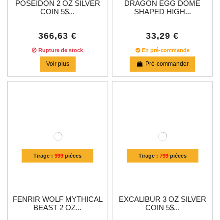
POSEIDON 2 OZ SILVER
DRAGON EGG DOME
COIN 5$...
SHAPED HIGH...
366,63 €
33,29 €
Rupture de stock
En pré-commande
Voir plus
Pré-commander
Tirage :
999
pièces
Tirage :
799
pièces
FENRIR WOLF MYTHICAL
EXCALIBUR 3 OZ SILVER
BEAST 2 OZ...
COIN 5$...