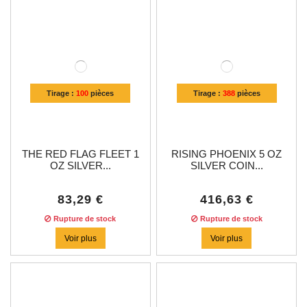
Tirage :
100
pièces
Tirage :
388
pièces
THE RED FLAG FLEET 1
RISING PHOENIX 5 OZ
OZ SILVER...
SILVER COIN...
83,29 €
416,63 €
Rupture de stock
Rupture de stock
Voir plus
Voir plus