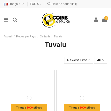
Français
EUR €
Liste de souhaits (
)
0
Accueil
Pièces par Pays
Océanie
Tuvalu
Tuvalu
Newest First
40
Tirage :
1000
pièces
Tirage :
1000
pièces