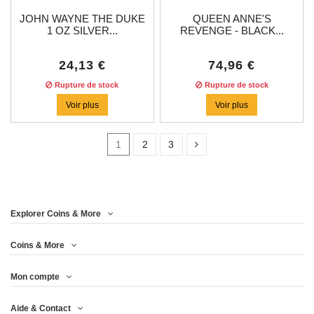
JOHN WAYNE THE DUKE
QUEEN ANNE'S
1 OZ SILVER...
REVENGE - BLACK...
24,13 €
74,96 €
Rupture de stock
Rupture de stock
Voir plus
Voir plus
1
2
3
Prix
Explorer Coins & More
Année
Coins & More
Mon compte
Metal
Aide & Contact