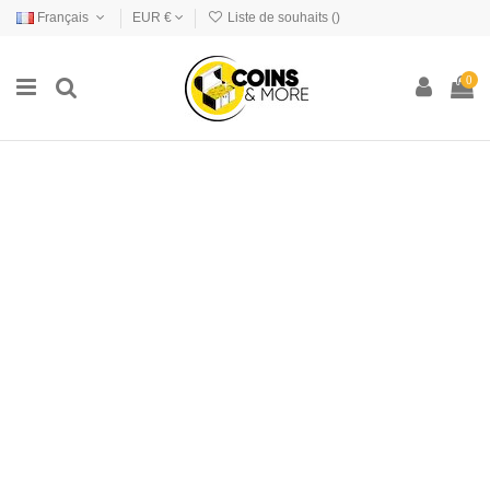
Français
EUR €
Liste de souhaits (
)
0