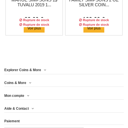
MARGE SIMPSONS 1$
FAMILY SIMPSONS 2 OZ
TUVALU 2019 1...
SILVER COIN...
83,29 €
183,29 €
Rupture de stock
Rupture de stock
Rupture de stock
Rupture de stock
Rupture de stock
Rupture de stock
Voir plus
Voir plus
Explorer Coins & More
Tirage :
3000
pièces
Coins & More
Mon compte
TUVALU 1$ DOLLAR 2019
BART SIMPSONS 1 OZ
TUVALU $1 DOLLAR 2019
TUVALU $1 DOLLAR 2019
Aide & Contact
SILVER COIN...
HOMER...
HOMER...
- THE...
Paiement
66,63 €
24,13 €
108,29 €
66,63 €