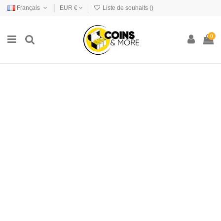
Français
EUR €
Liste de souhaits (
)
0