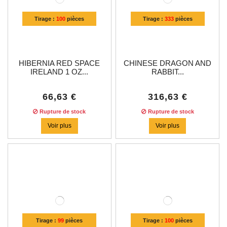
Tirage :
100
pièces
Tirage :
333
pièces
HIBERNIA RED SPACE
CHINESE DRAGON AND
IRELAND 1 OZ...
RABBIT...
66,63 €
316,63 €
Rupture de stock
Rupture de stock
Voir plus
Voir plus
Tirage :
99
pièces
Tirage :
100
pièces