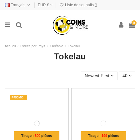
Français
EUR €
Liste de souhaits (
)
0
Accueil
Pièces par Pays
Océanie
Tokelau
Tokelau
Newest First
40
PROMO !
Tirage :
300
pièces
Tirage :
199
pièces