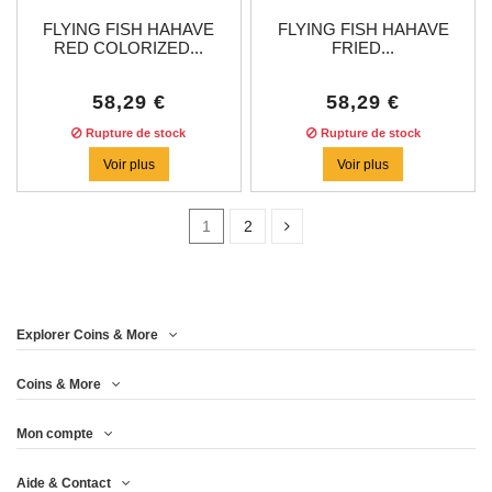
FLYING FISH HAHAVE
FLYING FISH HAHAVE
RED COLORIZED...
FRIED...
58,29 €
58,29 €
Rupture de stock
Rupture de stock
Voir plus
Voir plus
1
2
Prix
Explorer Coins & More
Année
Coins & More
Mon compte
Metal
Aide & Contact