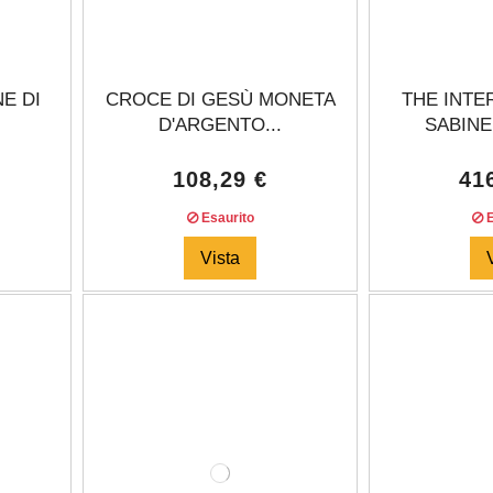
NE DI
CROCE DI GESÙ MONETA
THE INTE
D'ARGENTO...
SABINE
108,29 €
41
Esaurito
E
Vista