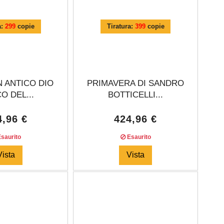
a:
299
copie
Tiratura:
399
copie
 ANTICO DIO
PRIMAVERA DI SANDRO
O DEL...
BOTTICELLI...
4,96 €
424,96 €
saurito
Esaurito
Vista
Vista