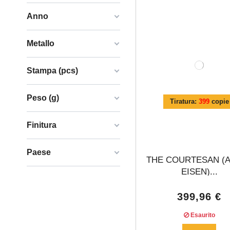
Anno
Metallo
Stampa (pcs)
Peso (g)
Tiratura:
399
copie
Finitura
Paese
THE COURTESAN (
EISEN)...
399,96 €
Esaurito