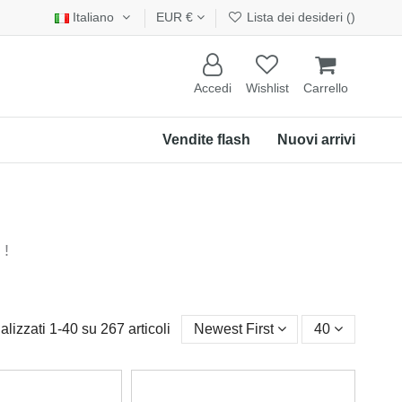
Italiano
EUR €
Lista dei desideri (
)
Accedi
Wishlist
Carrello
Vendite flash
Nuovi arrivi
 !
alizzati 1-40 su 267 articoli
Newest First
40