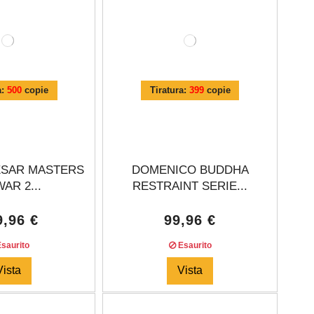
a:
500
copie
Tiratura:
399
copie
ESAR MASTERS
DOMENICO BUDDHA
AR 2...
RESTRAINT SERIE...
9,96 €
99,96 €
saurito
Esaurito
Vista
Vista