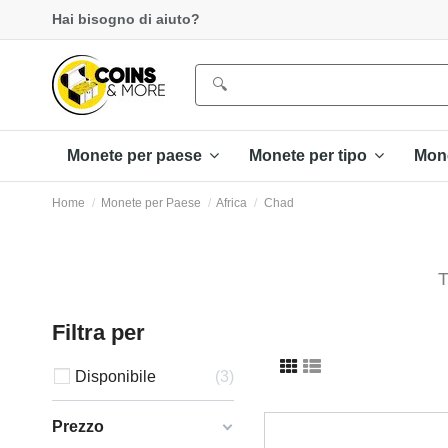
Hai bisogno di aiuto?
Monete per paese
Monete per tipo
Mon
Home
Monete per Paese
Africa
Chad
T
Filtra per
Disponibile
3
Prezzo