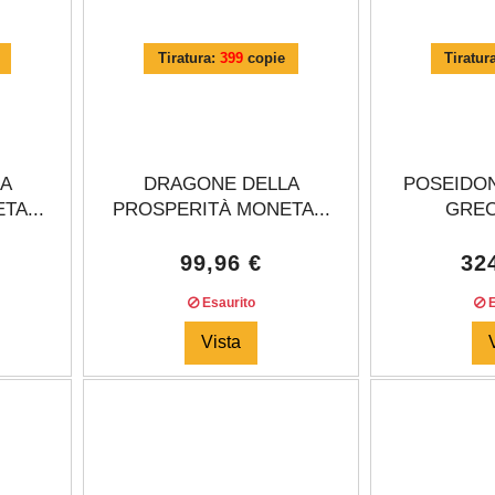
Tiratura:
399
copie
Tiratur
LA
DRAGONE DELLA
POSEIDON
TA...
PROSPERITÀ MONETA...
GREC
99,96 €
32
Esaurito
E
Vista