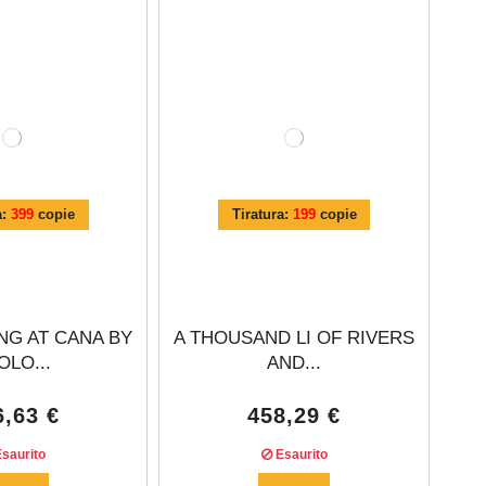
a:
399
copie
Tiratura:
199
copie
NG AT CANA BY
A THOUSAND LI OF RIVERS
OLO...
AND...
6,63 €
458,29 €
saurito
Esaurito