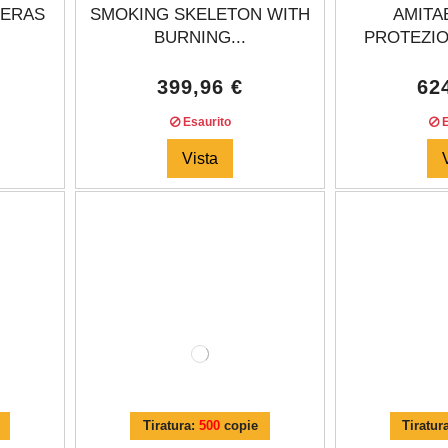
 ERAS
SMOKING SKELETON WITH
AMITA
BURNING...
PROTEZIO
399,96 €
62
Esaurito
E
Vista
Tiratura:
500
copie
Tiratur