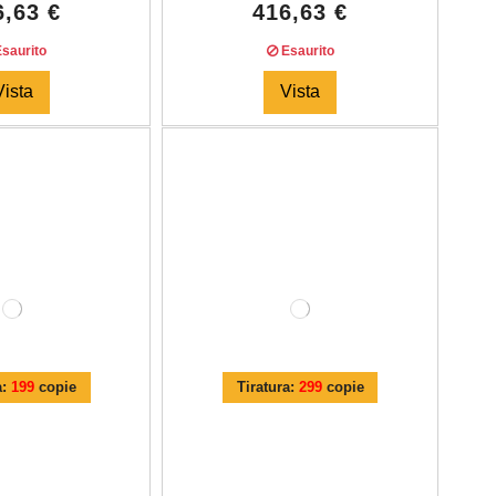
6,63 €
416,63 €
saurito
Esaurito
Vista
Vista
a:
199
copie
Tiratura:
299
copie