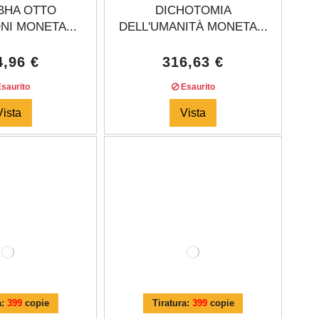
BHA OTTO
DICHOTOMIA
NI MONETA...
DELL'UMANITÀ MONETA...
4,96 €
316,63 €
saurito
Esaurito
Vista
Vista
a:
399
copie
Tiratura:
399
copie