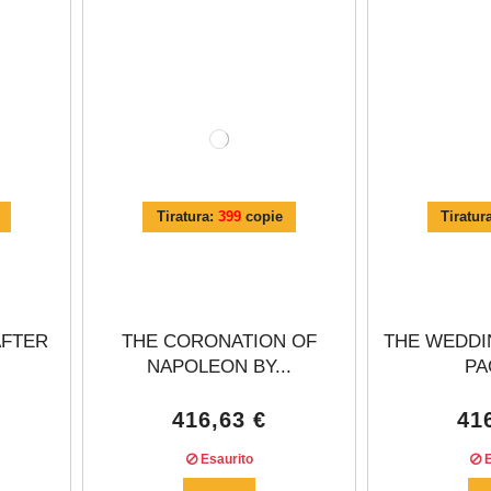
Γ
Tiratura:
399
copie
Tiratur
AFTER
THE CORONATION OF
THE WEDDI
NAPOLEON BY...
PA
416,63 €
41
Esaurito
E