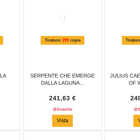
Tiratura:
299
copie
Tiratur
GLA
SERPENTE CHE EMERGE
JULIUS CA
DALLA LAGUNA...
OF W
241,63 €
24
Esaurito
E
Vista