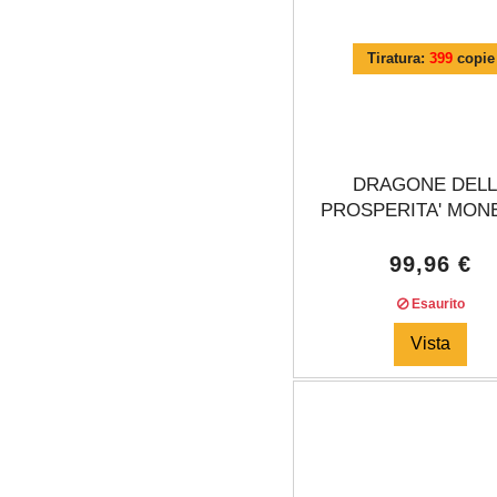
Tiratura:
399
copie
DRAGONE DEL
PROSPERITA' MONE
99,96 €
Esaurito
Vista