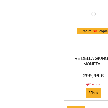
Tiratura:
500
copie
RE DELLA GIUN
MONETA...
299,96 €
Esaurito
Vista