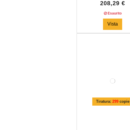
208,29 €
Esaurito
Vista
Tiratura:
299
copie