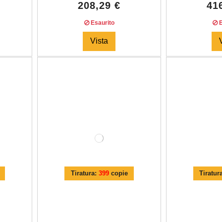
208,29 €
41
Esaurito
E
Vista
Tiratura:
399
copie
Tiratur