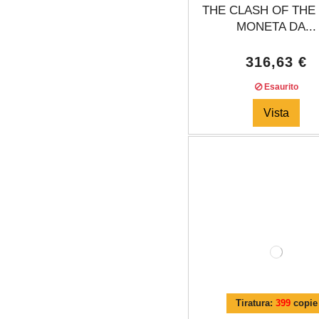
THE CLASH OF THE
MONETA DA...
316,63 €
Esaurito
Vista
Tiratura:
399
copie