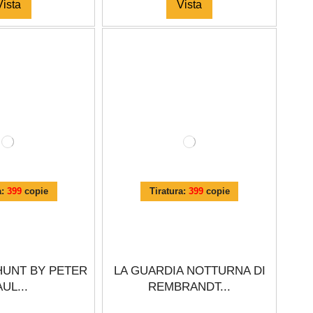
Vista
Vista
a:
399
copie
Tiratura:
399
copie
HUNT BY PETER
LA GUARDIA NOTTURNA DI
UL...
REMBRANDT...