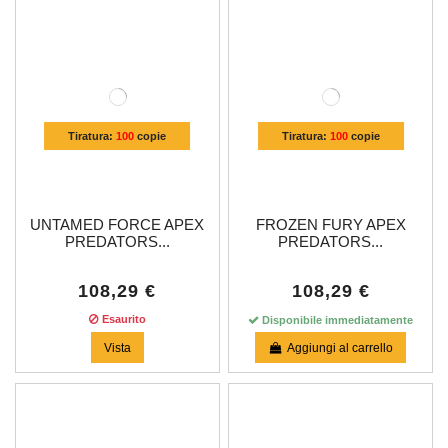
Tiratura:
100
copie
Tiratura:
100
copie
UNTAMED FORCE APEX
FROZEN FURY APEX
PREDATORS...
PREDATORS...
108,29 €
108,29 €
Esaurito
Disponibile immediatamente
Vista
Aggiungi al carrello