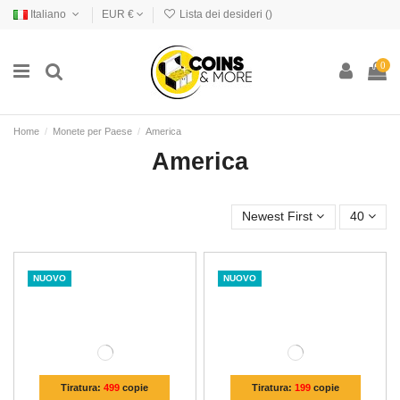
Italiano
EUR €
Lista dei desideri (
)
0
Home
Monete per Paese
America
America
Newest First
40
NUOVO
NUOVO
Tiratura:
499
copie
Tiratura:
199
copie