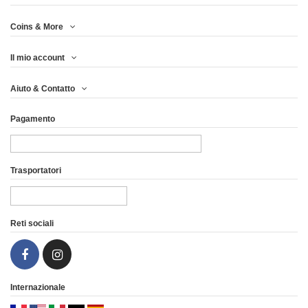
Anno
Coins & More
Metallo
Il mio account
Stampa (pcs)
Aiuto & Contatto
Peso (g)
Pagamento
Finitura
Trasportatori
Paese
Reti sociali
Internazionale