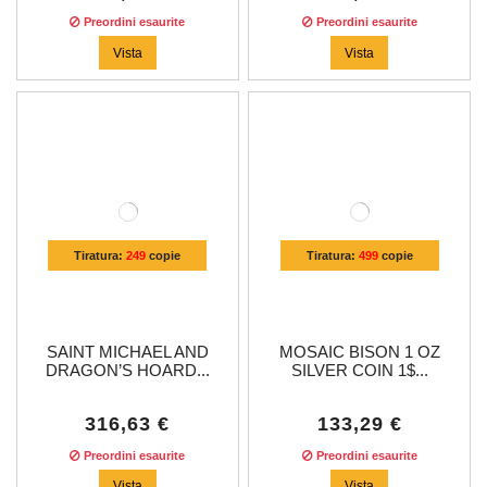
Preordini esaurite
Preordini esaurite
Vista
Vista
Tiratura:
249
copie
Tiratura:
499
copie
SAINT MICHAEL AND
MOSAIC BISON 1 OZ
DRAGON’S HOARD...
SILVER COIN 1$...
316,63 €
133,29 €
Preordini esaurite
Preordini esaurite
Vista
Vista