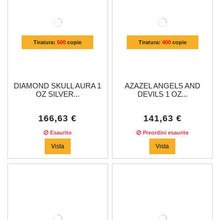
Tiratura:
500
copie
Tiratura:
400
copie
DIAMOND SKULL AURA 1
AZAZEL ANGELS AND
OZ SILVER...
DEVILS 1 OZ...
166,63 €
141,63 €
Esaurito
Preordini esaurite
Vista
Vista