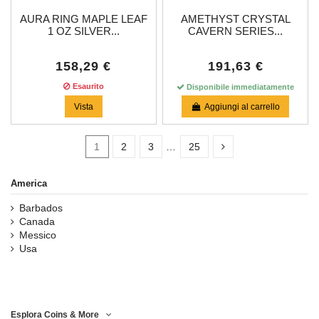
AURA RING MAPLE LEAF
AMETHYST CRYSTAL
1 OZ SILVER...
CAVERN SERIES...
158,29 €
191,63 €
Esaurito
Disponibile immediatamente
Vista
Aggiungi al carrello
1
2
3
…
25
America
Barbados
Disponibile
8
Canada
Messico
Categorie
Usa
Prezzo
Esplora Coins & More