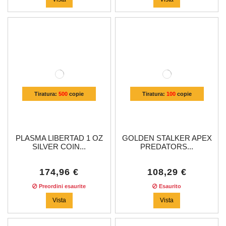
Tiratura:
500
copie
Tiratura:
100
copie
PLASMA LIBERTAD 1 OZ
GOLDEN STALKER APEX
SILVER COIN...
PREDATORS...
174,96 €
108,29 €
Preordini esaurite
Esaurito
Vista
Vista