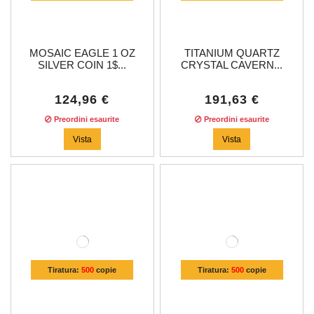
MOSAIC EAGLE 1 OZ
TITANIUM QUARTZ
SILVER COIN 1$...
CRYSTAL CAVERN...
124,96 €
191,63 €
Preordini esaurite
Preordini esaurite
Vista
Vista
Tiratura:
500
copie
Tiratura:
500
copie