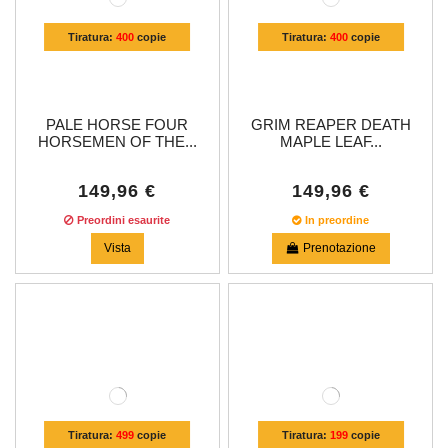
Tiratura:
400
copie
Tiratura:
400
copie
PALE HORSE FOUR
GRIM REAPER DEATH
HORSEMEN OF THE...
MAPLE LEAF...
149,96 €
149,96 €
Preordini esaurite
In preordine
Vista
Prenotazione
Tiratura:
499
copie
Tiratura:
199
copie