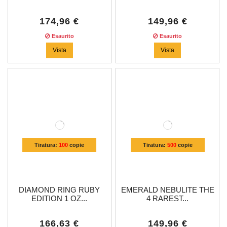
174,96 €
149,96 €
Esaurito
Esaurito
Vista
Vista
Tiratura:
100
copie
Tiratura:
500
copie
DIAMOND RING RUBY
EMERALD NEBULITE THE
EDITION 1 OZ...
4 RAREST...
166,63 €
149,96 €