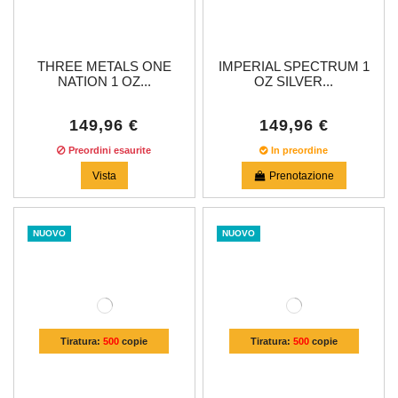
THREE METALS ONE
IMPERIAL SPECTRUM 1
NATION 1 OZ...
OZ SILVER...
149,96 €
149,96 €
Preordini esaurite
In preordine
Vista
Prenotazione
NUOVO
NUOVO
Tiratura:
500
copie
Tiratura:
500
copie