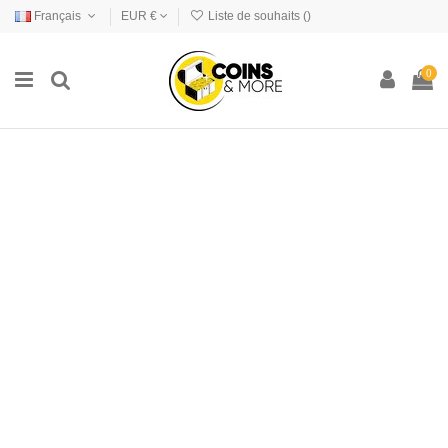
Français
EUR €
Liste de souhaits (
)
0