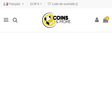
Français
EUR €
Liste de souhaits (
)
0