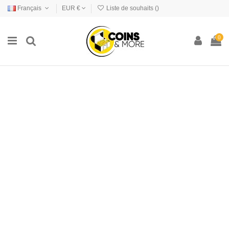
Français
EUR €
Liste de souhaits (
)
0