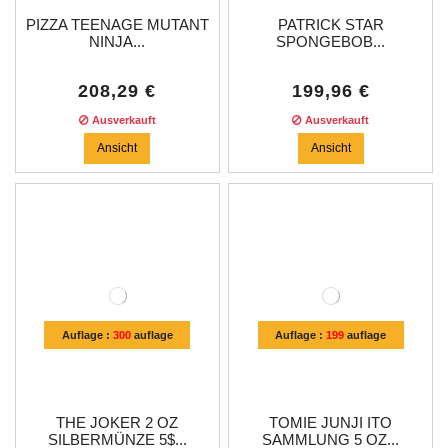
PIZZA TEENAGE MUTANT
PATRICK STAR
NINJA...
SPONGEBOB...
208,29 €
199,96 €
Ausverkauft
Ausverkauft
Ansicht
Ansicht
Auflage :
300
auflage
Auflage :
199
auflage
THE JOKER 2 OZ
TOMIE JUNJI ITO
SILBERMÜNZE 5$...
SAMMLUNG 5 OZ...