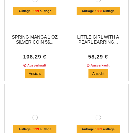
Auflage :
999
auflage
Auflage :
888
auflage
SPRING MANGA 1 OZ
LITTLE GIRL WITH A
SILVER COIN 5$...
PEARL EARRING...
108,29 €
58,29 €
Ausverkauft
Ausverkauft
Ansicht
Ansicht
Auflage :
999
auflage
Auflage :
999
auflage