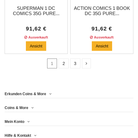
SUPERMAN 1 DC
ACTION COMICS 1 BOOK
COMICS 35G PURE...
DC 35G PURE...
91,62 €
91,62 €
Ausverkauft
Ausverkauft
Ansicht
Ansicht
1
2
3
Price
Erkunden Coins & More
Jahr
Coins & More
Mein Konto
Metall
Hilfe & Kontakt