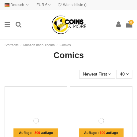
Deutsch
EUR €
Wunschliste (
)
0
Startseite
Münzen nach Thema
Comics
Comics
Newest First
40
Auflage :
300
auflage
Auflage :
100
auflage