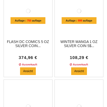
Auflage :
750
auflage
Auflage :
999
auflage
FLASH DC COMICS 5 OZ
WINTER MANGA 1 OZ
SILVER COIN...
SILVER COIN 5$...
374,96 €
108,29 €
Ausverkauft
Ausverkauft
Ansicht
Ansicht