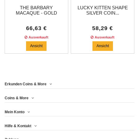
THE BARBARY
LUCKY KITTEN SHAPE
MACAQUE - GOLD
SILVER COIN...
BLACK...
66,63 €
58,29 €
Ausverkauft
Ausverkauft
Ansicht
Ansicht
Price
Erkunden Coins & More
Jahr
Coins & More
Mein Konto
Metall
Hilfe & Kontakt
Drucken (pcs)