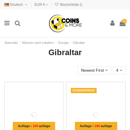
Deutsch
EUR €
Wunschliste (
)
0
Startseite
Münzen nach Ländern
Europa
Gibraltar
Gibraltar
Newest First
4
SONDERPREIS!
Auflage :
100
auflage
Auflage :
100
auflage