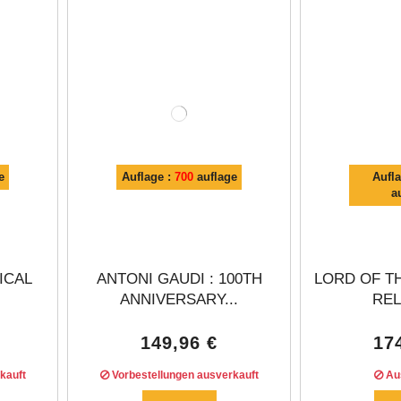
Γ
e
Auflage :
700
auflage
Aufl
a
ICAL
ANTONI GAUDI : 100TH
LORD OF T
ANNIVERSARY...
RELI
149,96 €
17
kauft
Vorbestellungen ausverkauft
Aus