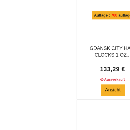
Auflage :
700
auflag
GDANSK CITY H
CLOCKS 1 OZ..
133,29 €
Ausverkauft
Ansicht