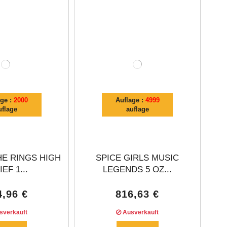
age :
2000
Auflage :
4999
uflage
auflage
HE RINGS HIGH
SPICE GIRLS MUSIC
EF 1...
LEGENDS 5 OZ...
4,96 €
816,63 €
verkauft
Ausverkauft