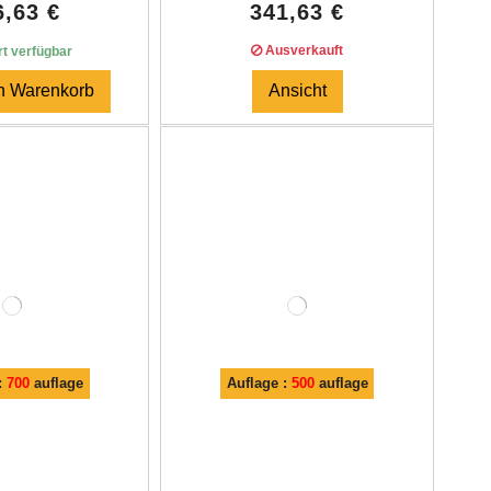
6,63 €
341,63 €
Ausverkauft
t verfügbar
en Warenkorb
Ansicht
:
700
auflage
Auflage :
500
auflage