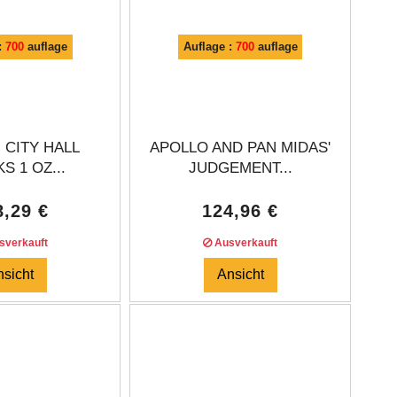
:
700
auflage
Auflage :
700
auflage
 CITY HALL
APOLLO AND PAN MIDAS'
S 1 OZ...
JUDGEMENT...
8,29 €
124,96 €
verkauft
Ausverkauft
nsicht
Ansicht