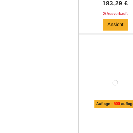
183,29 €
Ausverkauft
Ansicht
Auflage :
500
auflag