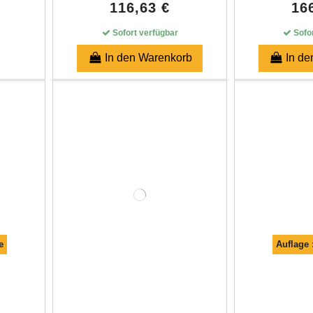
116,63 €
16
Sofort verfügbar
Sofor
In den Warenkorb
In d
e
Auflage 