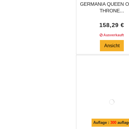
GERMANIA QUEEN O
THRONE...
158,29 €
Ausverkauft
Ansicht
Auflage :
300
auflag