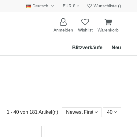
Deutsch
EUR €
Wunschliste (
)
Anmelden
Wishlist
Warenkorb
Blitzverkäufe
Neu
1 - 40 von 181 Artikel(n)
Newest First
40