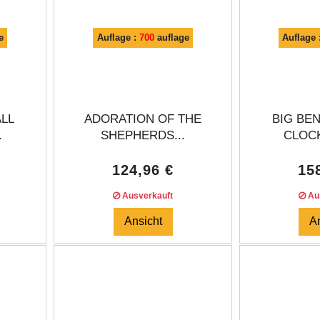
e
Auflage :
700
auflage
Auflage 
ALL
ADORATION OF THE
BIG BEN
.
SHEPHERDS...
CLOCK
124,96 €
15
Ausverkauft
Aus
Ansicht
A