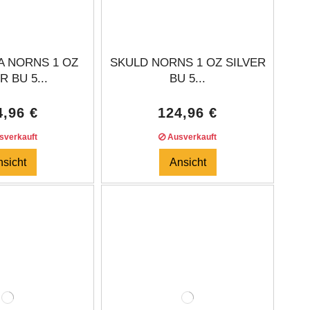
 NORNS 1 OZ
SKULD NORNS 1 OZ SILVER
R BU 5...
BU 5...
4,96 €
124,96 €
verkauft
Ausverkauft
nsicht
Ansicht