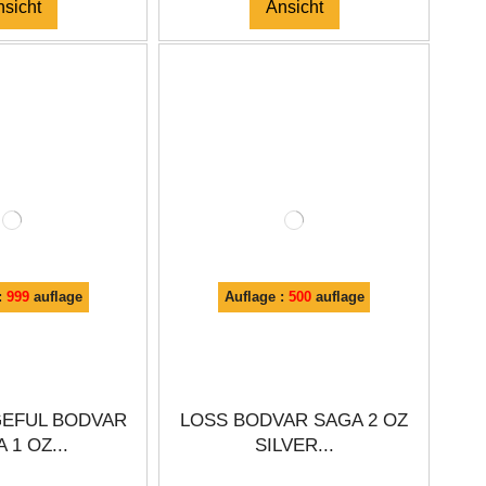
nsicht
Ansicht
:
999
auflage
Auflage :
500
auflage
GEFUL BODVAR
LOSS BODVAR SAGA 2 OZ
 1 OZ...
SILVER...