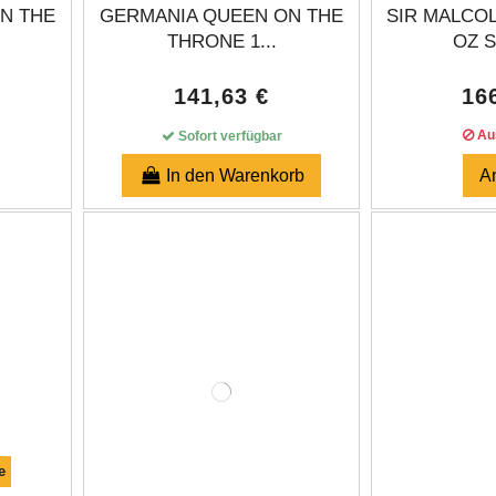
N THE
GERMANIA QUEEN ON THE
SIR MALCO
THRONE 1...
OZ S
141,63 €
16
Aus
Sofort verfügbar
In den Warenkorb
A
e