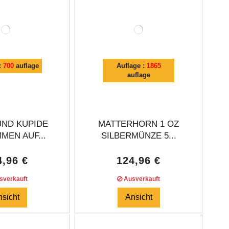
:
700
auflage
Auflage :
1865
auflage
UND KUPIDE
MATTERHORN 1 OZ
MEN AUF...
SILBERMÜNZE 5...
4,96 €
124,96 €
verkauft
Ausverkauft
nsicht
Ansicht