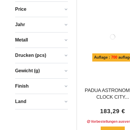
Price
Jahr
Metall
Drucken (pcs)
Auflage :
700
auflag
Gewicht (g)
Finish
PADUA ASTRONOM
CLOCK CITY...
Land
183,29 €
Vorbestellungen ausver