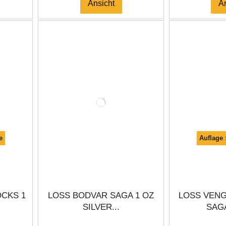
Ansicht
A
e
Auflage 
OCKS 1
LOSS BODVAR SAGA 1 OZ
LOSS VEN
SILVER...
SAGA