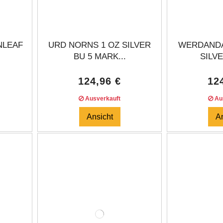
NLEAF
URD NORNS 1 OZ SILVER
WERDANDA
BU 5 MARK...
SILVE
124,96 €
12
Ausverkauft
Aus
Ansicht
A