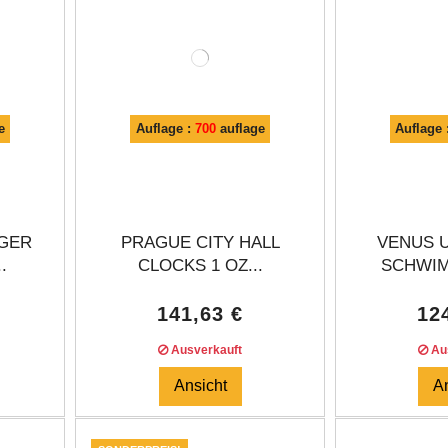
e
Auflage :
700
auflage
Auflage 
GER
PRAGUE CITY HALL
VENUS 
.
CLOCKS 1 OZ...
SCHWIM
141,63 €
12
Ausverkauft
Aus
Ansicht
A