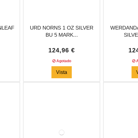
NLEAF
URD NORNS 1 OZ SILVER
WERDANDA
BU 5 MARK...
SILVE
124,96 €
12
Agotado
A
Vista