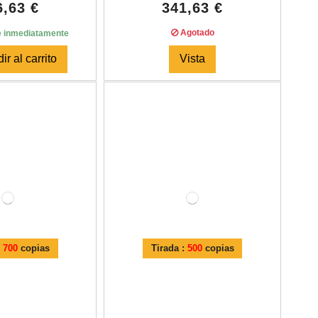
6,63 €
341,63 €
Agotado
e inmediatamente
ir al carrito
Vista
:
700
copias
Tirada :
500
copias