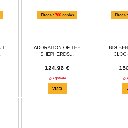
Tirada :
700
copias
Tirada 
ALL
ADORATION OF THE
BIG BEN
.
SHEPHERDS...
CLOCK
124,96 €
15
Agotado
A
Vista