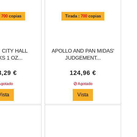
:
700
copias
Tirada :
700
copias
 CITY HALL
APOLLO AND PAN MIDAS'
S 1 OZ...
JUDGEMENT...
8,29 €
124,96 €
gotado
Agotado
Vista
Vista