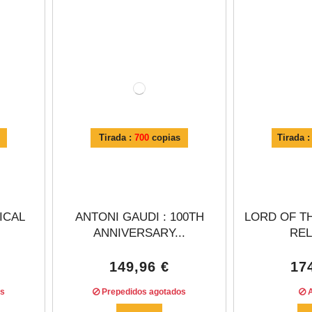
Γ
Tirada :
700
copias
Tirada 
ICAL
ANTONI GAUDI : 100TH
LORD OF T
ANNIVERSARY...
RELI
149,96 €
17
os
Prepedidos agotados
A