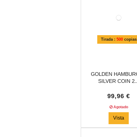
Tirada :
500
copias
GOLDEN HAMBUR
SILVER COIN 2..
99,96 €
Agotado
Vista