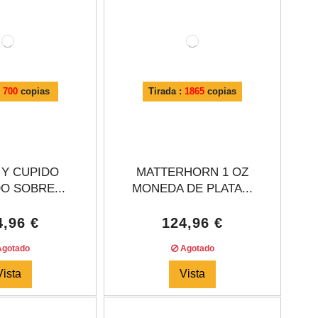
:
700
copias
Tirada :
1865
copias
 Y CUPIDO
MATTERHORN 1 OZ
O SOBRE...
MONEDA DE PLATA...
4,96 €
124,96 €
gotado
Agotado
Vista
Vista