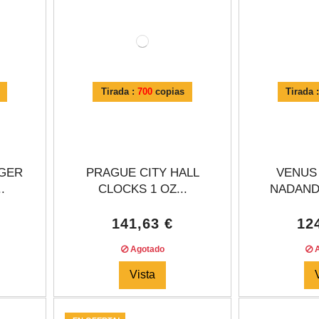
Tirada :
700
copias
Tirada 
GER
PRAGUE CITY HALL
VENUS
.
CLOCKS 1 OZ...
NADAND
141,63 €
12
Agotado
A
Vista