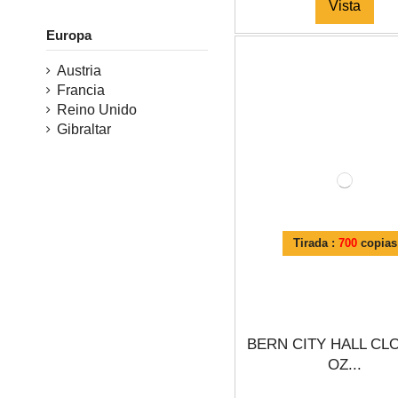
Vista
Europa
Austria
Francia
Reino Unido
Gibraltar
Tirada :
700
copias
BERN CITY HALL CL
OZ...