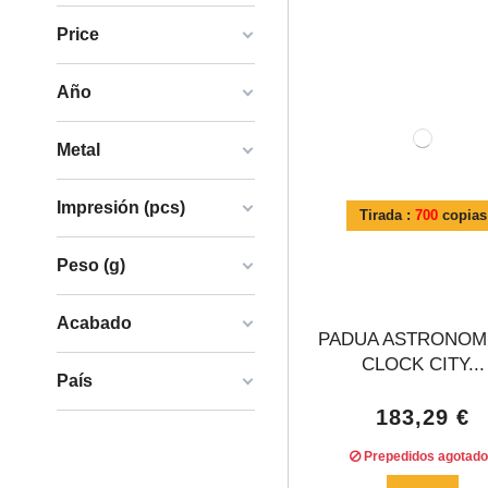
Price
Año
Metal
Impresión (pcs)
Tirada :
700
copias
Peso (g)
Acabado
PADUA ASTRONOM
CLOCK CITY...
País
183,29 €
Prepedidos agotad