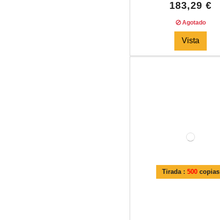
183,29 €
Agotado
Vista
Tirada :
500
copias