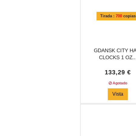
Tirada :
700
copias
GDANSK CITY H
CLOCKS 1 OZ..
133,29 €
Agotado
Vista