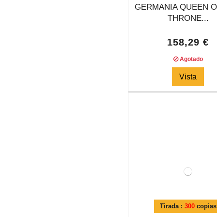
GERMANIA QUEEN O
THRONE...
158,29 €
Agotado
Vista
Tirada :
300
copias