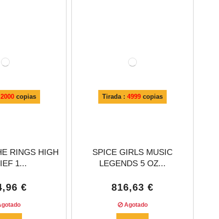
:
2000
copias
Tirada :
4999
copias
HE RINGS HIGH
SPICE GIRLS MUSIC
EF 1...
LEGENDS 5 OZ...
4,96 €
816,63 €
gotado
Agotado