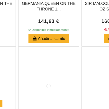
N THE
GERMANIA QUEEN ON THE
SIR MALCO
THRONE 1...
OZ S
141,63 €
16
A
Disponible inmediatamente
Añadir al carrito