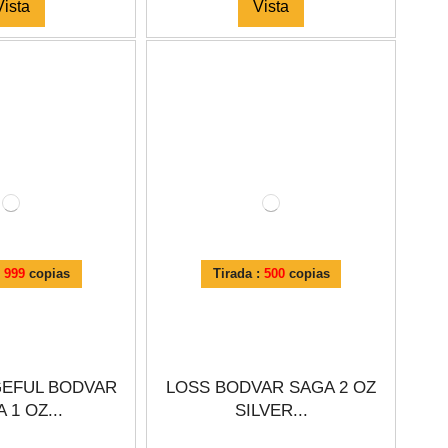
Vista
Vista
:
999
copias
Tirada :
500
copias
GEFUL BODVAR
LOSS BODVAR SAGA 2 OZ
 1 OZ...
SILVER...