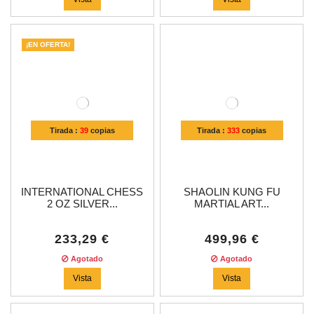
¡EN OFERTA!
Tirada :
39
copias
Tirada :
333
copias
INTERNATIONAL CHESS
SHAOLIN KUNG FU
2 OZ SILVER...
MARTIAL ART...
233,29 €
499,96 €
Agotado
Agotado
Vista
Vista