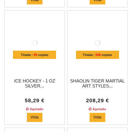
Tirada :
99
copias
Tirada :
500
copias
ICE HOCKEY - 1 OZ
SHAOLIN TIGER MARTIAL
SILVER...
ART STYLES...
58,29 €
208,29 €
Agotado
Agotado
Vista
Vista