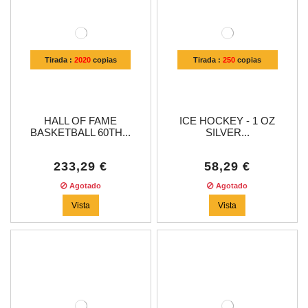
Tirada :
2020
copias
Tirada :
250
copias
HALL OF FAME
ICE HOCKEY - 1 OZ
BASKETBALL 60TH...
SILVER...
233,29 €
58,29 €
Agotado
Agotado
Vista
Vista