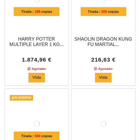
Tirada :
199
copias
Tirada :
500
copias
HARRY POTTER
SHAOLIN DRAGON KUNG
MULTIPLE LAYER 1 KG...
FU MARTIAL...
1.874,96 €
216,63 €
Agotado
Agotado
Vista
Vista
¡EN OFERTA!
Tirada :
500
copias