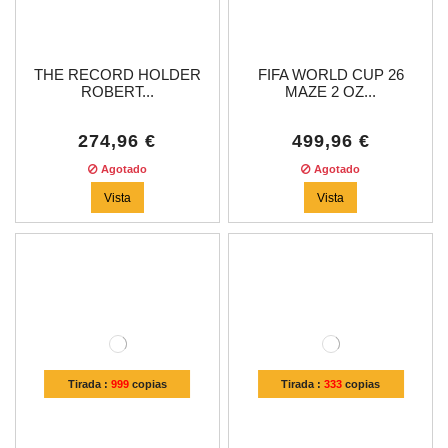
THE RECORD HOLDER
FIFA WORLD CUP 26
ROBERT...
MAZE 2 OZ...
274,96 €
499,96 €
Agotado
Agotado
Vista
Vista
Tirada :
999
copias
Tirada :
333
copias