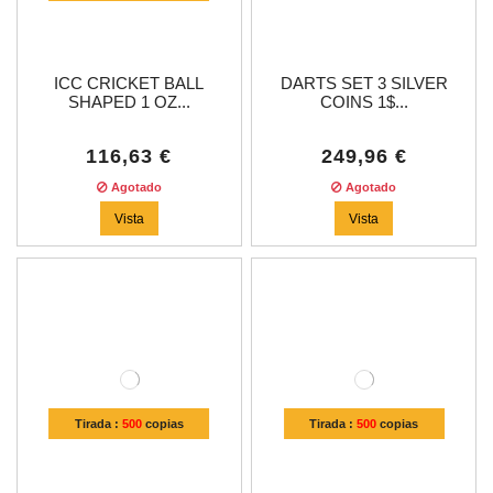
ICC CRICKET BALL
DARTS SET 3 SILVER
SHAPED 1 OZ...
COINS 1$...
116,63 €
249,96 €
Agotado
Agotado
Vista
Vista
Tirada :
500
copias
Tirada :
500
copias