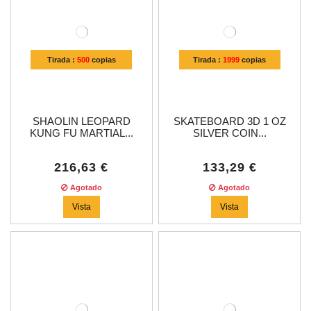
Tirada :
500
copias
Tirada :
1999
copias
SHAOLIN LEOPARD
SKATEBOARD 3D 1 OZ
KUNG FU MARTIAL...
SILVER COIN...
216,63 €
133,29 €
Agotado
Agotado
Vista
Vista