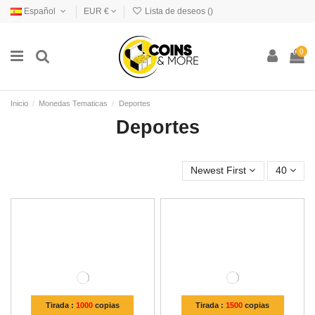
Español
EUR €
Lista de deseos (
)
0
Inicio
Monedas Tematicas
Deportes
Deportes
Newest First
40
Tirada :
1000
copias
Tirada :
1500
copias