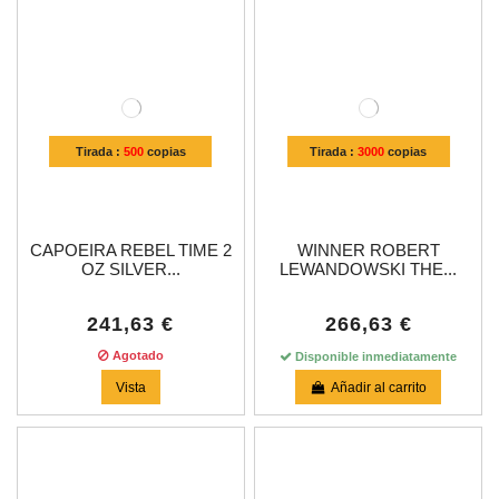
Tirada :
500
copias
Tirada :
3000
copias
CAPOEIRA REBEL TIME 2
WINNER ROBERT
OZ SILVER...
LEWANDOWSKI THE...
241,63 €
266,63 €
Agotado
Disponible inmediatamente
Vista
Añadir al carrito