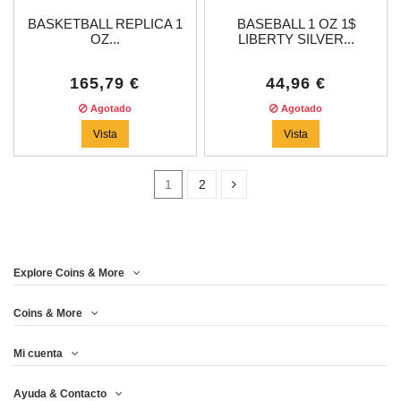
BASKETBALL REPLICA 1
BASEBALL 1 OZ 1$
OZ...
LIBERTY SILVER...
165,79 €
44,96 €
Agotado
Agotado
Vista
Vista
1
2
Price
Explore Coins & More
Año
Coins & More
Mi cuenta
Metal
Ayuda & Contacto