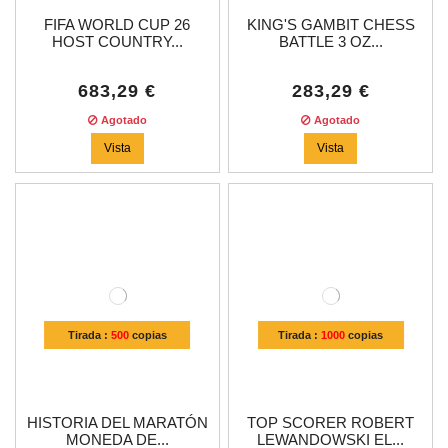
FIFA WORLD CUP 26
KING'S GAMBIT CHESS
HOST COUNTRY...
BATTLE 3 OZ...
683,29 €
283,29 €
Agotado
Agotado
Vista
Vista
Tirada :
500
copias
Tirada :
1000
copias
HISTORIA DEL MARATÓN
TOP SCORER ROBERT
MONEDA DE...
LEWANDOWSKI EL...