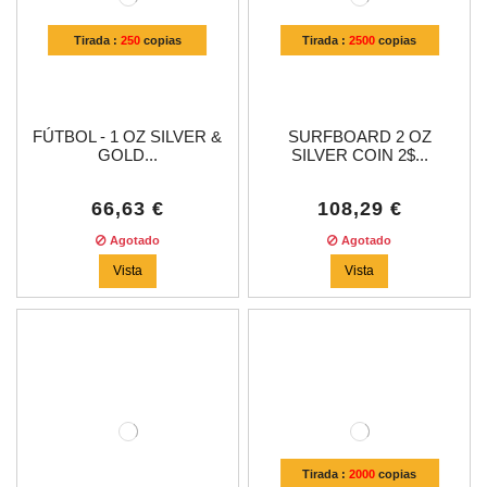
Tirada :
250
copias
Tirada :
2500
copias
FÚTBOL - 1 OZ SILVER &
SURFBOARD 2 OZ
GOLD...
SILVER COIN 2$...
66,63 €
108,29 €
Agotado
Agotado
Vista
Vista
Tirada :
2000
copias