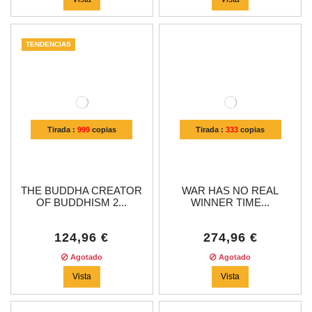
TENDENCIAS
Tirada :
999
copias
Tirada :
333
copias
THE BUDDHA CREATOR
WAR HAS NO REAL
OF BUDDHISM 2...
WINNER TIME...
124,96 €
274,96 €
Agotado
Agotado
Vista
Vista