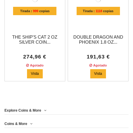
Tirada :
999
copias
Tirada :
1118
copias
THE SHIP'S CAT 2 OZ
DOUBLE DRAGON AND
SILVER COIN...
PHOENIX 1.8 OZ...
274,96 €
191,63 €
Agotado
Agotado
Vista
Vista
Price
Explore Coins & More
Año
Coins & More