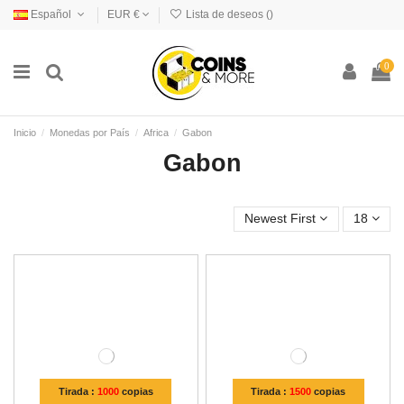
Español
EUR €
Lista de deseos (
)
0
Inicio
Monedas por País
Africa
Gabon
Gabon
Newest First
18
Tirada :
1000
copias
Tirada :
1500
copias