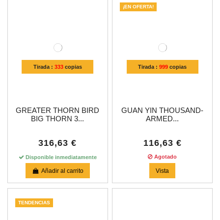
¡EN OFERTA!
Tirada :
333
copias
Tirada :
999
copias
GREATER THORN BIRD
GUAN YIN THOUSAND-
BIG THORN 3...
ARMED...
316,63 €
116,63 €
Agotado
Disponible inmediatamente
Añadir al carrito
Vista
TENDENCIAS