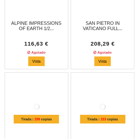
ALPINE IMPRESSIONS
SAN PIETRO IN
OF EARTH 1/2...
VATICANO FULL...
116,63 €
208,29 €
Agotado
Agotado
Vista
Vista
Tirada :
299
copias
Tirada :
333
copias