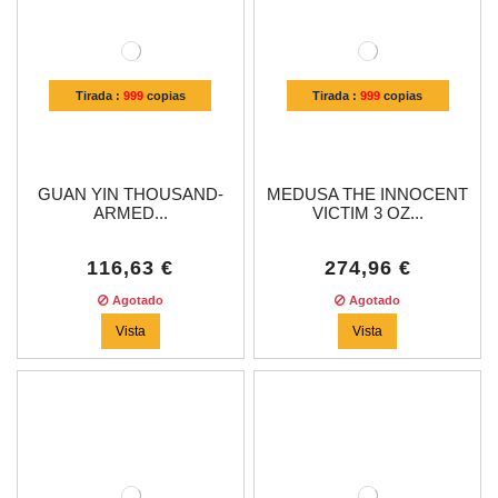
Tirada :
999
copias
Tirada :
999
copias
GUAN YIN THOUSAND-
MEDUSA THE INNOCENT
ARMED...
VICTIM 3 OZ...
116,63 €
274,96 €
Agotado
Agotado
Vista
Vista