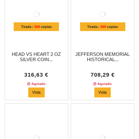
Tirada :
500
copias
Tirada :
555
copias
HEAD VS HEART 2 OZ
JEFFERSON MEMORIAL
SILVER COIN...
HISTORICAL...
316,63 €
708,29 €
Agotado
Agotado
Vista
Vista