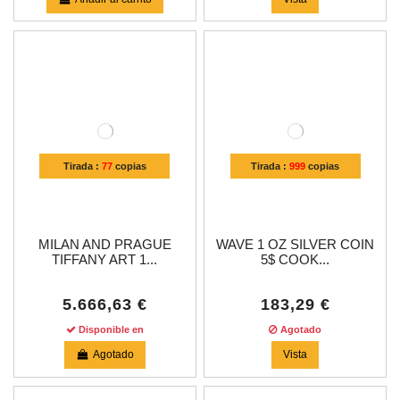
Tirada :
77
copias
Tirada :
999
copias
MILAN AND PRAGUE
WAVE 1 OZ SILVER COIN
TIFFANY ART 1...
5$ COOK...
5.666,63 €
183,29 €
Disponible en
Agotado
Agotado
Vista