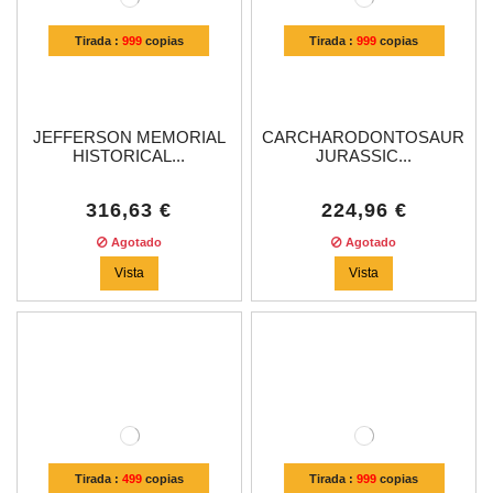
Tirada :
999
copias
Tirada :
999
copias
JEFFERSON MEMORIAL
CARCHARODONTOSAURUS
HISTORICAL...
JURASSIC...
316,63 €
224,96 €
Agotado
Agotado
Vista
Vista
Tirada :
499
copias
Tirada :
999
copias