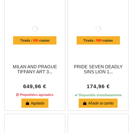
Tirada :
555
copias
Tirada :
999
copias
MILAN AND PRAGUE
PRIDE SEVEN DEADLY
TIFFANY ART 3...
SINS LION 1...
649,96 €
174,96 €
Prepedidos agotados
Disponible inmediatamente
Agotado
Añadir al carrito