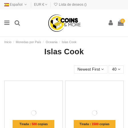
Español
EUR €
Lista de deseos (
)
0
Inicio
Monedas por País
Oceania
Islas Cook
Islas Cook
Newest First
40
Tirada :
500
copias
Tirada :
1500
copias