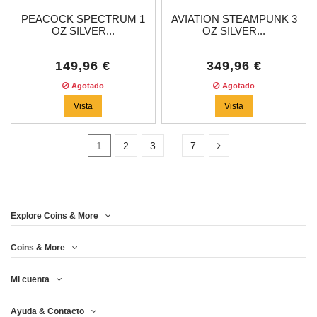
PEACOCK SPECTRUM 1
AVIATION STEAMPUNK 3
OZ SILVER...
OZ SILVER...
149,96 €
349,96 €
Agotado
Agotado
Vista
Vista
1
2
3
…
7
In stock
6
Explore Coins & More
Price
Coins & More
Mi cuenta
Año
Ayuda & Contacto