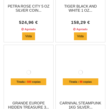
PETRA ROSE CITY 5 OZ
TIGER BLACK AND
SILVER COIN...
WHITE 1 OZ...
524,96 €
158,29 €
Agotado
Agotado
Vista
Vista
Tirada :
500
copias
Tirada :
88
copias
GRANDE EUROPE
CARNIVAL STEAMPUNK
HIDDEN TREASURE 3...
1KG SILVER...