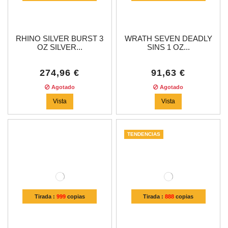
RHINO SILVER BURST 3
WRATH SEVEN DEADLY
OZ SILVER...
SINS 1 OZ...
274,96 €
91,63 €
Agotado
Agotado
Vista
Vista
TENDENCIAS
Tirada :
999
copias
Tirada :
888
copias