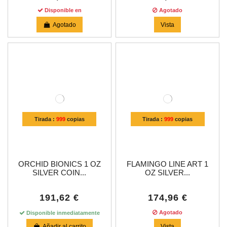
Disponible en
Agotado
Agotado
Vista
Tirada :
999
copias
Tirada :
999
copias
ORCHID BIONICS 1 OZ
FLAMINGO LINE ART 1
SILVER COIN...
OZ SILVER...
191,62 €
174,96 €
Agotado
Disponible inmediatamente
Añadir al carrito
Vista