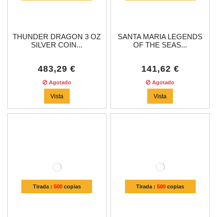
THUNDER DRAGON 3 OZ
SANTA MARIA LEGENDS
SILVER COIN...
OF THE SEAS...
483,29 €
141,62 €
Agotado
Agotado
Vista
Vista
Tirada :
500
copias
Tirada :
500
copias