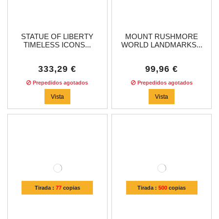
STATUE OF LIBERTY
MOUNT RUSHMORE
TIMELESS ICONS...
WORLD LANDMARKS...
333,29 €
99,96 €
Prepedidos agotados
Prepedidos agotados
Vista
Vista
Tirada :
77
copias
Tirada :
500
copias