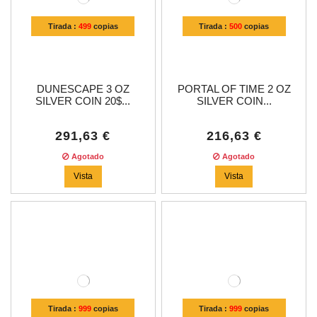
Tirada :
499
copias
Tirada :
500
copias
DUNESCAPE 3 OZ
PORTAL OF TIME 2 OZ
SILVER COIN 20$...
SILVER COIN...
291,63 €
216,63 €
Agotado
Agotado
Vista
Vista
Tirada :
999
copias
Tirada :
999
copias