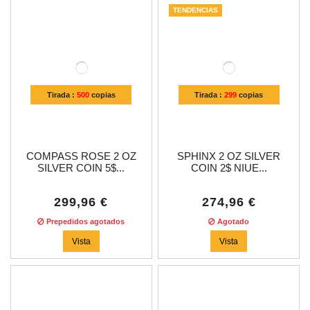
TENDENCIAS
Tirada :
500
copias
Tirada :
299
copias
COMPASS ROSE 2 OZ
SPHINX 2 OZ SILVER
SILVER COIN 5$...
COIN 2$ NIUE...
299,96 €
274,96 €
Prepedidos agotados
Agotado
Vista
Vista