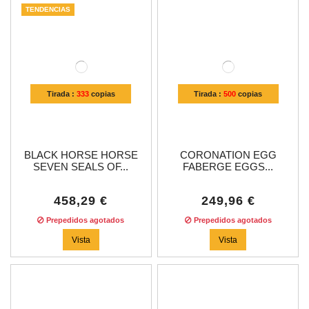
TENDENCIAS
Tirada :
333
copias
Tirada :
500
copias
BLACK HORSE HORSE
CORONATION EGG
SEVEN SEALS OF...
FABERGE EGGS...
458,29 €
249,96 €
Prepedidos agotados
Prepedidos agotados
Vista
Vista