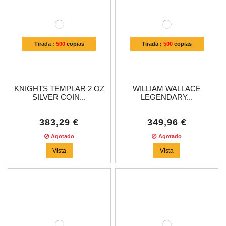
Tirada :
500
copias
Tirada :
500
copias
KNIGHTS TEMPLAR 2 OZ
WILLIAM WALLACE
SILVER COIN...
LEGENDARY...
383,29 €
349,96 €
Agotado
Agotado
Vista
Vista