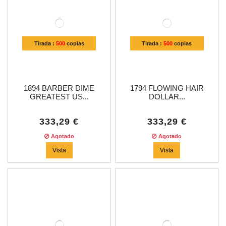
Tirada :
500
copias
Tirada :
500
copias
1894 BARBER DIME
1794 FLOWING HAIR
GREATEST US...
DOLLAR...
333,29 €
333,29 €
Agotado
Agotado
Vista
Vista