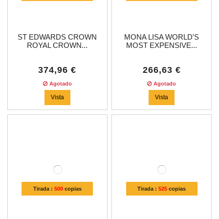
ST EDWARDS CROWN
MONA LISA WORLD'S
ROYAL CROWN...
MOST EXPENSIVE...
374,96 €
266,63 €
Agotado
Agotado
Vista
Vista
Tirada :
500
copias
Tirada :
525
copias