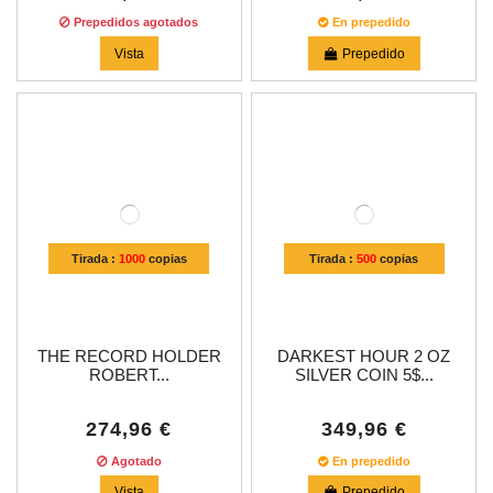
Prepedidos agotados
En prepedido
Vista
Prepedido
Tirada :
1000
copias
Tirada :
500
copias
THE RECORD HOLDER
DARKEST HOUR 2 OZ
ROBERT...
SILVER COIN 5$...
274,96 €
349,96 €
Agotado
En prepedido
Vista
Prepedido