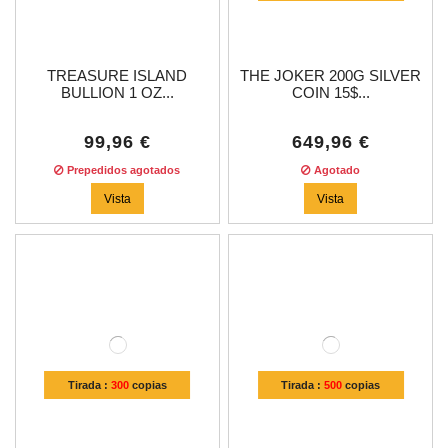
TREASURE ISLAND
THE JOKER 200G SILVER
BULLION 1 OZ...
COIN 15$...
99,96 €
649,96 €
Prepedidos agotados
Agotado
Vista
Vista
Tirada :
300
copias
Tirada :
500
copias