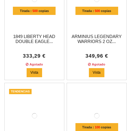
Tirada :
500
copias
Tirada :
500
copias
1849 LIBERTY HEAD
ARMINIUS LEGENDARY
DOUBLE EAGLE...
WARRIORS 2 OZ...
333,29 €
349,96 €
Agotado
Agotado
Vista
Vista
TENDENCIAS
Tirada :
100
copias