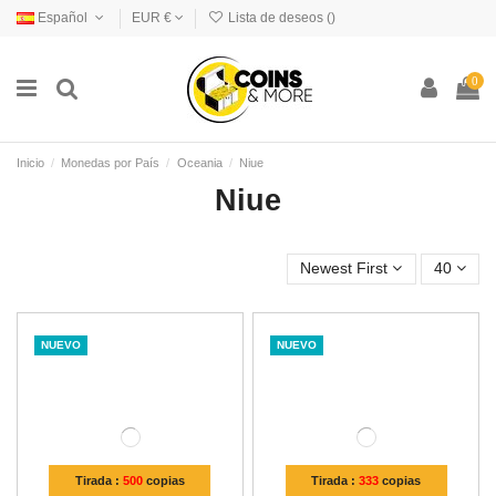
Español
EUR €
Lista de deseos (
)
0
Inicio
Monedas por País
Oceania
Niue
Niue
Newest First
40
NUEVO
NUEVO
Tirada :
500
copias
Tirada :
333
copias