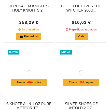
JERUSALEM KNIGHTS
BLOOD OF ELVES THE
HOLY KNIGHTS 2...
WITCHER 200G...
358,29 €
616,63 €
En prepedido
Prepedidos agotados
Prepedido
Vista
NUEVO
NUEVO
Tirada :
476
copias
Tirada :
500
copias
SIKHOTE ALIN 1 OZ PURE
SILVER SHOES OZ
METEORITE...
UNTOLD 2 OZ...