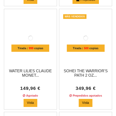
MÁS VENDIDOS
Tirada :
999
copias
Tirada :
500
copias
WATER LILIES CLAUDE
SOHEI THE WARRIOR'S
MONET...
PATH 2 OZ...
149,96 €
349,96 €
Agotado
Prepedidos agotados
Vista
Vista