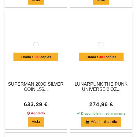
Tirada :
100
copias
Tirada :
400
copias
SUPERMAN 200G SILVER
LUNARPUNK THE PUNK
COIN 15$...
UNIVERSE 2 OZ...
633,29 €
274,96 €
Agotado
Disponible inmediatamente
Vista
Añadir al carrito