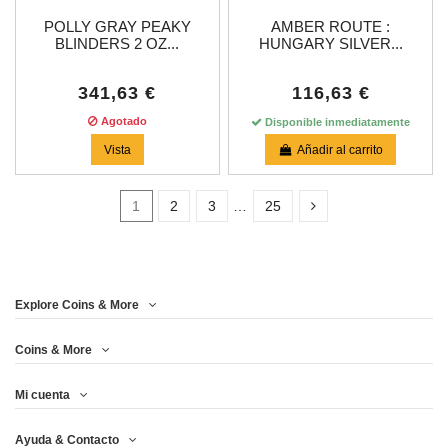
POLLY GRAY PEAKY
AMBER ROUTE :
BLINDERS 2 OZ...
HUNGARY SILVER...
341,63 €
116,63 €
Agotado
Disponible inmediatamente
Vista
Añadir al carrito
1
2
3
…
25
In stock
22
Explore Coins & More
Price
Coins & More
Mi cuenta
Año
Ayuda & Contacto