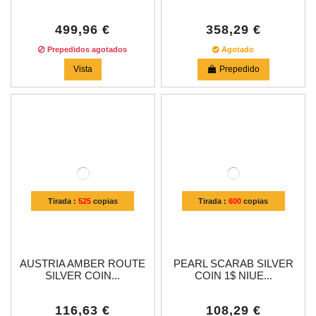
499,96 €
358,29 €
Prepedidos agotados
Agotado
Vista
Prepedido
Tirada :
525
copias
Tirada :
600
copias
AUSTRIA AMBER ROUTE
PEARL SCARAB SILVER
SILVER COIN...
COIN 1$ NIUE...
116,63 €
108,29 €