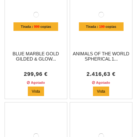
Tirada :
999
copias
Tirada :
199
copias
BLUE MARBLE GOLD
ANIMALS OF THE WORLD
GILDED & GLOW...
SPHERICAL 1...
299,96 €
2.416,63 €
Agotado
Agotado
Vista
Vista