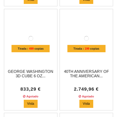
Tirada :
499
copias
Tirada :
199
copias
GEORGE WASHINGTON
40TH ANNIVERSARY OF
3D CUBE 6 OZ...
THE AMERICAN...
833,29 €
2.749,96 €
Agotado
Agotado
Vista
Vista