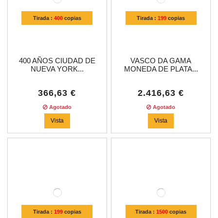
Tirada :
400
copias
Tirada :
199
copias
400 AÑOS CIUDAD DE
VASCO DA GAMA
NUEVA YORK...
MONEDA DE PLATA...
366,63 €
2.416,63 €
Agotado
Agotado
Vista
Vista
Tirada :
199
copias
Tirada :
1500
copias