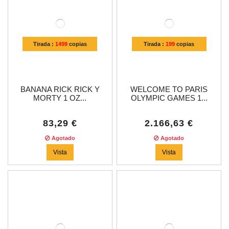
Tirada :
1499
copias
Tirada :
199
copias
BANANA RICK RICK Y
WELCOME TO PARIS
MORTY 1 OZ...
OLYMPIC GAMES 1...
83,29 €
2.166,63 €
Agotado
Agotado
Vista
Vista