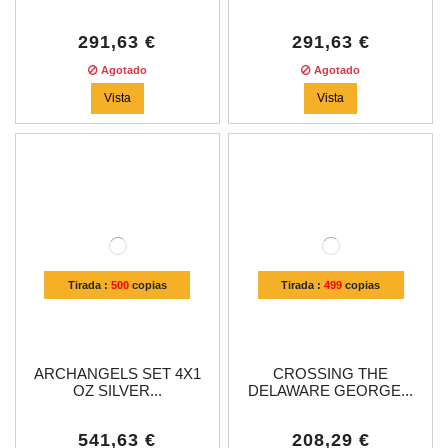
291,63 €
291,63 €
Agotado
Agotado
Vista
Vista
Tirada :
500
copias
Tirada :
499
copias
ARCHANGELS SET 4X1
CROSSING THE
OZ SILVER...
DELAWARE GEORGE...
541,63 €
208,29 €