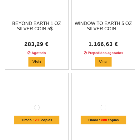
BEYOND EARTH 1 OZ
WINDOW TO EARTH 5 OZ
SILVER COIN 5$...
SILVER COIN...
283,29 €
1.166,63 €
Agotado
Prepedidos agotados
Vista
Vista
Tirada :
200
copias
Tirada :
888
copias