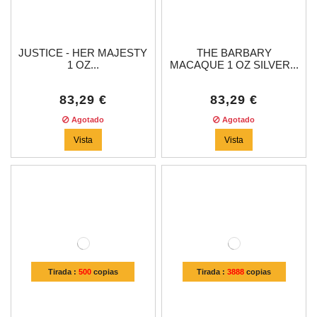
JUSTICE - HER MAJESTY
THE BARBARY
1 OZ...
MACAQUE 1 OZ SILVER...
83,29 €
83,29 €
Agotado
Agotado
Vista
Vista
Tirada :
500
copias
Tirada :
3888
copias