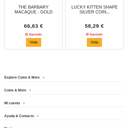
THE BARBARY
LUCKY KITTEN SHAPE
MACAQUE - GOLD
SILVER COIN...
BLACK...
66,63 €
58,29 €
Agotado
Agotado
Vista
Vista
Price
Explore Coins & More
Año
Coins & More
Mi cuenta
Metal
Ayuda & Contacto
Impresión (pcs)