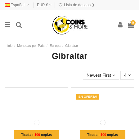
Español
EUR €
Lista de deseos (
)
0
Inicio
Monedas por País
Europa
Gibraltar
Gibraltar
Newest First
4
¡EN OFERTA!
Tirada :
100
copias
Tirada :
100
copias