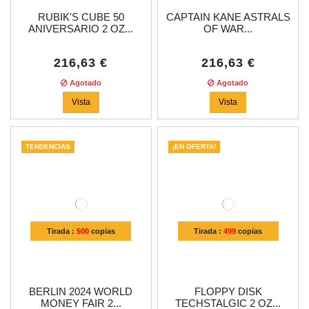
RUBIK'S CUBE 50
CAPTAIN KANE ASTRALS
ANIVERSARIO 2 OZ...
OF WAR...
216,63 €
216,63 €
Agotado
Agotado
Vista
Vista
TENDENCIAS
¡EN OFERTA!
Tirada :
500
copias
Tirada :
499
copias
BERLIN 2024 WORLD
FLOPPY DISK
MONEY FAIR 2...
TECHSTALGIC 2 OZ...