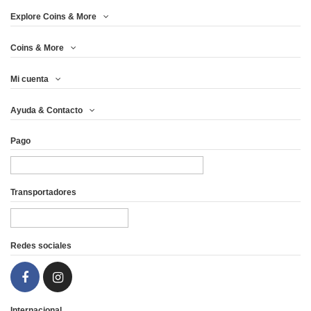
Price
Explore Coins & More
Año
Coins & More
Mi cuenta
Metal
Ayuda & Contacto
Impresión (pcs)
Pago
Peso (g)
Acabado
Transportadores
País
Redes sociales
Internacional