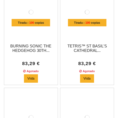
Tirada :
100
copias
Tirada :
100
copias
BURNING SONIC THE
TETRIS™ ST BASIL'S
HEDGEHOG 30TH...
CATHEDRAL...
83,29 €
83,29 €
Agotado
Agotado
Vista
Vista