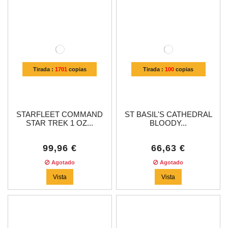
Tirada :
1701
copias
Tirada :
100
copias
STARFLEET COMMAND
ST BASIL'S CATHEDRAL
STAR TREK 1 OZ...
BLOODY...
99,96 €
66,63 €
Agotado
Agotado
Vista
Vista