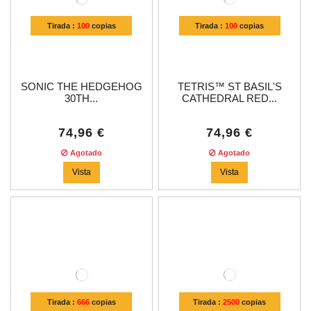
Tirada :
100
copias
Tirada :
100
copias
SONIC THE HEDGEHOG
TETRIS™ ST BASIL'S
30TH...
CATHEDRAL RED...
74,96 €
74,96 €
Agotado
Agotado
Vista
Vista
Tirada :
666
copias
Tirada :
2500
copias