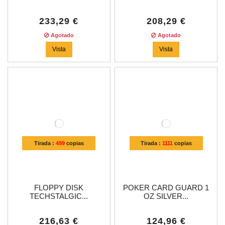
233,29 €
208,29 €
Agotado
Agotado
Vista
Vista
Tirada :
499
copias
Tirada :
1111
copias
FLOPPY DISK
POKER CARD GUARD 1
TECHSTALGIC...
OZ SILVER...
216,63 €
124,96 €