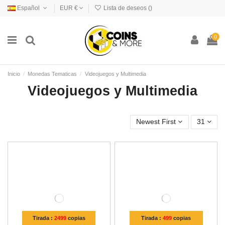
Español
EUR €
Lista de deseos (
)
0
Inicio
Monedas Tematicas
Videojuegos y Multimedia
Videojuegos y Multimedia
Newest First
31
Tirada :
2499
copias
Tirada :
499
copias