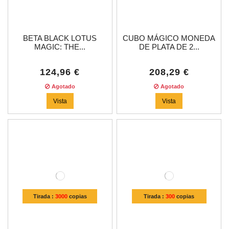
BETA BLACK LOTUS
CUBO MÁGICO MONEDA
MAGIC: THE...
DE PLATA DE 2...
124,96 €
208,29 €
Agotado
Agotado
Vista
Vista
Tirada :
3000
copias
Tirada :
300
copias