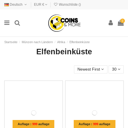
Deutsch
EUR €
Wunschliste (
)
0
Startseite
Münzen nach Ländern
Afrika
Elfenbeinküste
Elfenbeinküste
Newest First
30
Auflage :
999
auflage
Auflage :
999
auflage