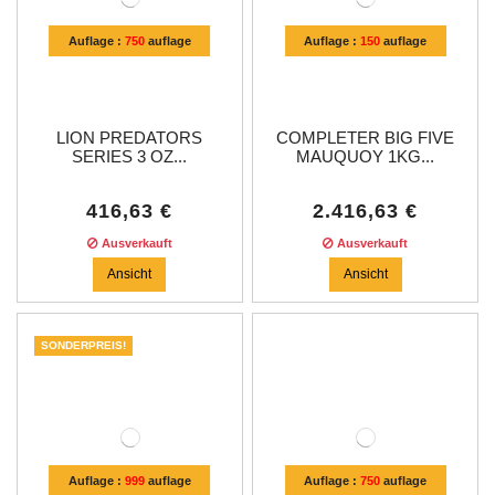
Auflage :
750
auflage
Auflage :
150
auflage
LION PREDATORS
COMPLETER BIG FIVE
SERIES 3 OZ...
MAUQUOY 1KG...
416,63 €
2.416,63 €
Ausverkauft
Ausverkauft
Ansicht
Ansicht
SONDERPREIS!
Auflage :
999
auflage
Auflage :
750
auflage