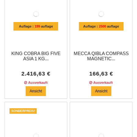
Auflage :
199
auflage
Auflage :
2500
auflage
KING COBRA BIG FIVE
MECCA QIBLA COMPASS
ASIA 1 KG...
MAGNETIC...
2.416,63 €
166,63 €
Ausverkauft
Ausverkauft
Ansicht
Ansicht
SONDERPREIS!