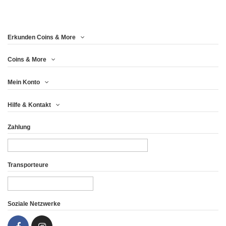
Price
Erkunden Coins & More
Jahr
Coins & More
Mein Konto
Metall
Hilfe & Kontakt
Drucken (pcs)
Zahlung
Gewicht (g)
Finish
Transporteure
Land
Soziale Netzwerke