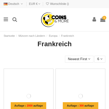
Deutsch
EUR €
Wunschliste (
)
0
Startseite
Münzen nach Ländern
Europa
Frankreich
Frankreich
Newest First
6
Auflage :
2000
auflage
Auflage :
300
auflage