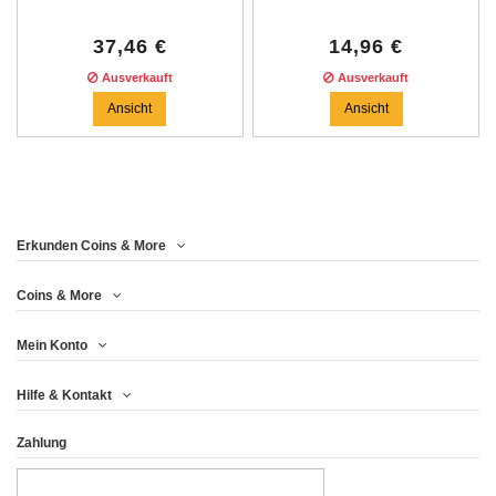
37,46 €
14,96 €
Ausverkauft
Ausverkauft
Ansicht
Ansicht
Price
Erkunden Coins & More
Jahr
Coins & More
Mein Konto
Metall
Hilfe & Kontakt
Finish
Zahlung
Land