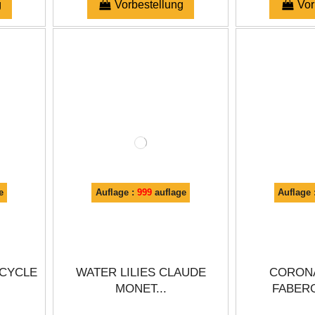
g
Vorbestellung
Vor
e
Auflage :
999
auflage
Auflage 
 CYCLE
WATER LILIES CLAUDE
CORON
MONET...
FABERG