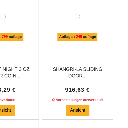
:
799
auflage
Auflage :
249
auflage
 NIGHT 3 OZ
SHANGRI-LA SLIDING
R COIN...
DOOR...
8,29 €
916,63 €
verkauft
Vorbestellungen ausverkauft
nsicht
Ansicht