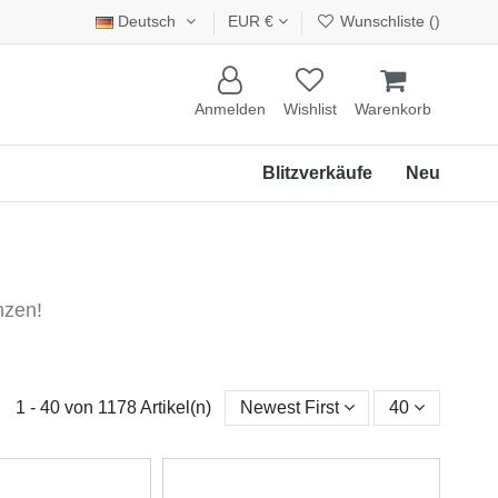
Deutsch
EUR €
Wunschliste (
)
Anmelden
Wishlist
Warenkorb
Blitzverkäufe
Neu
nzen!
1 - 40 von 1178 Artikel(n)
Newest First
40