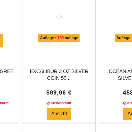
Auflage :
799
auflage
Auflage 
IGREE
EXCALIBUR 3 OZ SILVER
OCEAN AT
COIN 5$...
SILVE
599,96 €
45
kauft
Ausverkauft
Aus
Ansicht
A