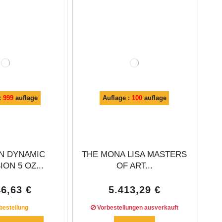
:
999
auflage
Auflage :
100
auflage
ON DYNAMIC
THE MONA LISA MASTERS
ON 5 OZ...
OF ART...
46,63 €
5.413,29 €
bestellung
Vorbestellungen ausverkauft