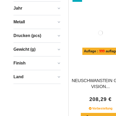
Jahr
Metall
Drucken (pcs)
Gewicht (g)
Auflage :
999
auflag
Finish
Land
NEUSCHWANSTEIN 
VISION...
208,29 €
Vorbestellung