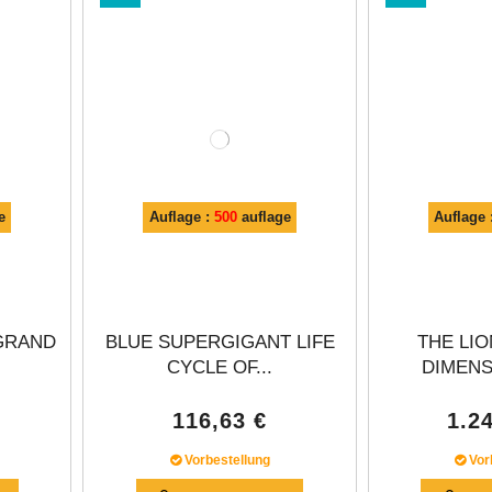
Γ
e
Auflage :
500
auflage
Auflage 
GRAND
BLUE SUPERGIGANT LIFE
THE LI
CYCLE OF...
DIMENSI
116,63 €
1.2
Vorbestellung
Vor