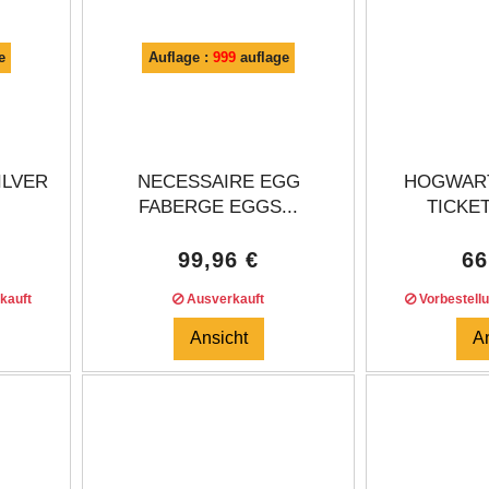
e
Auflage :
999
auflage
ILVER
NECESSAIRE EGG
HOGWAR
FABERGE EGGS...
TICKET
99,96 €
66
kauft
Ausverkauft
Vorbestell
Ansicht
A