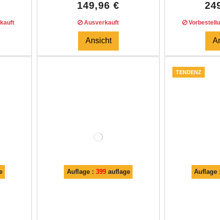
149,96 €
24
kauft
Ausverkauft
Vorbestell
Ansicht
A
TENDENZ
e
Auflage :
399
auflage
Auflage 