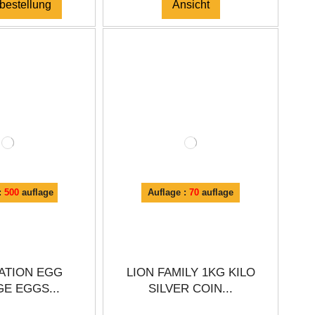
bestellung
Ansicht
:
500
auflage
Auflage :
70
auflage
ATION EGG
LION FAMILY 1KG KILO
E EGGS...
SILVER COIN...