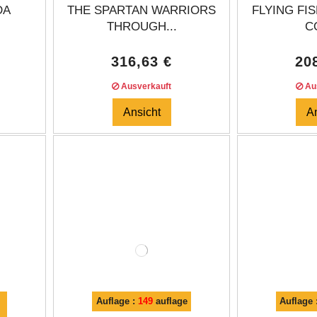
DA
THE SPARTAN WARRIORS
FLYING FIS
THROUGH...
CO
316,63 €
20
Ausverkauft
Aus
Ansicht
A
Auflage :
149
auflage
Auflage 