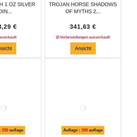
H 1 OZ SILVER
TROJAN HORSE SHADOWS
IN...
OF MYTHS 2...
8,29 €
341,63 €
verkauft
Vorbestellungen ausverkauft
nsicht
Ansicht
:
250
auflage
Auflage :
300
auflage