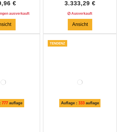
9,96 €
3.333,29 €
ungen ausverkauft
Ausverkauft
nsicht
Ansicht
TENDENZ
:
777
auflage
Auflage :
333
auflage