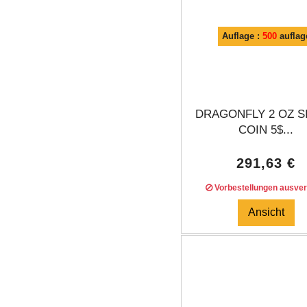
Auflage :
500
auflag
DRAGONFLY 2 OZ S
COIN 5$...
291,63 €
Vorbestellungen ausver
Ansicht