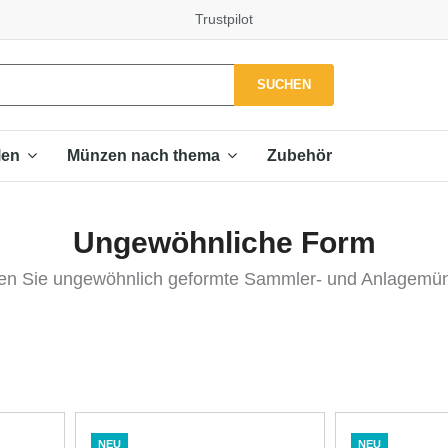
Trustpilot
SUCHEN
Zubehör
len
Münzen nach thema
Ungewöhnliche Form
en Sie ungewöhnlich geformte Sammler- und Anlagemü
NEU
NEU