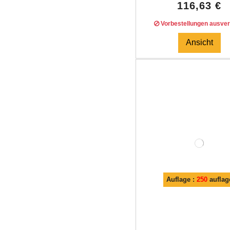
116,63 €
Vorbestellungen ausver
Ansicht
Auflage :
250
auflag