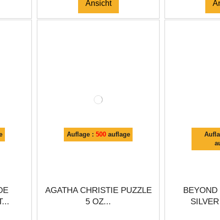
Ansicht
A
e
Auflage :
500
auflage
Aufl
a
OE
AGATHA CHRISTIE PUZZLE
BEYOND 
...
5 OZ...
SILVER 