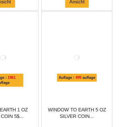
nsicht
Ansicht
age :
1961
Auflage :
499
auflage
uflage
EARTH 1 OZ
WINDOW TO EARTH 5 OZ
COIN 5$...
SILVER COIN...