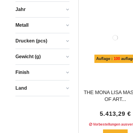
Jahr
Metall
Drucken (pcs)
Gewicht (g)
Auflage :
100
auflag
Finish
Land
THE MONA LISA MA
OF ART...
5.413,29 €
Vorbestellungen ausver