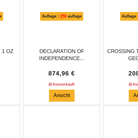
e
Auflage :
250
auflage
Auflage 
 1 OZ
DECLARATION OF
CROSSING 
.
INDEPENDENCE...
GEO
874,96 €
20
Ausverkauft
Aus
Ansicht
A