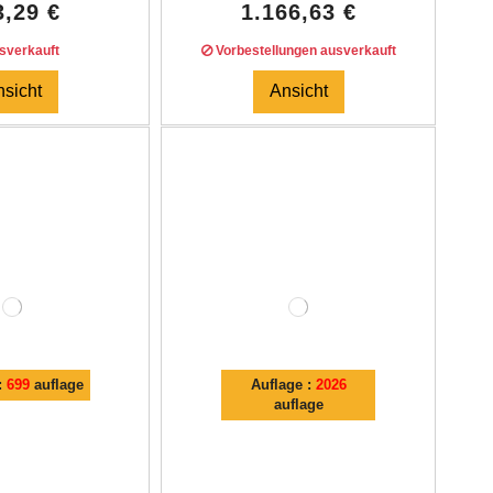
3,29 €
1.166,63 €
verkauft
Vorbestellungen ausverkauft
nsicht
Ansicht
:
699
auflage
Auflage :
2026
auflage