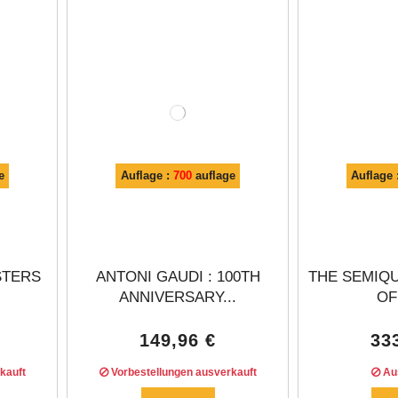
Γ
e
Auflage :
700
auflage
Auflage 
STERS
ANTONI GAUDI : 100TH
THE SEMIQ
ANNIVERSARY...
OF 
149,96 €
33
kauft
Vorbestellungen ausverkauft
Aus