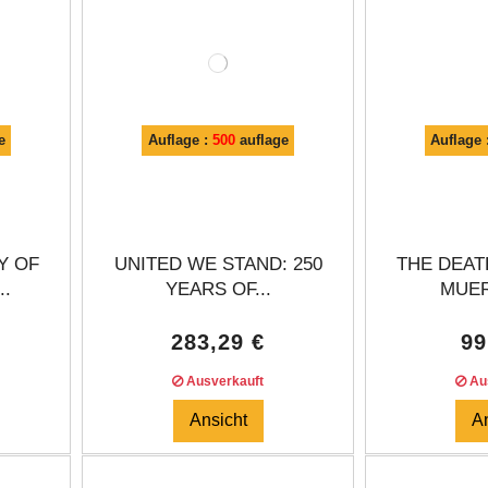
e
Auflage :
500
auflage
Auflage 
Y OF
UNITED WE STAND: 250
THE DEAT
..
YEARS OF...
MUER
283,29 €
99
Ausverkauft
Aus
Ansicht
A