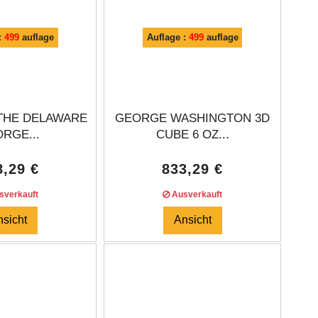
:
499
auflage
Auflage :
499
auflage
THE DELAWARE
GEORGE WASHINGTON 3D
RGE...
CUBE 6 OZ...
8,29 €
833,29 €
verkauft
Ausverkauft
nsicht
Ansicht