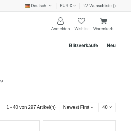
Deutsch
EUR €
Wunschliste (
)
Anmelden
Wishlist
Warenkorb
Blitzverkäufe
Neu
e!
1 - 40 von 297 Artikel(n)
Newest First
40