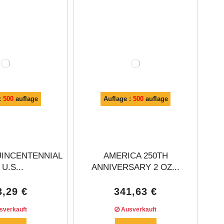
:
500
auflage
Auflage :
500
auflage
UINCENTENNIAL
AMERICA 250TH
U.S...
ANNIVERSARY 2 OZ...
3,29 €
341,63 €
verkauft
Ausverkauft