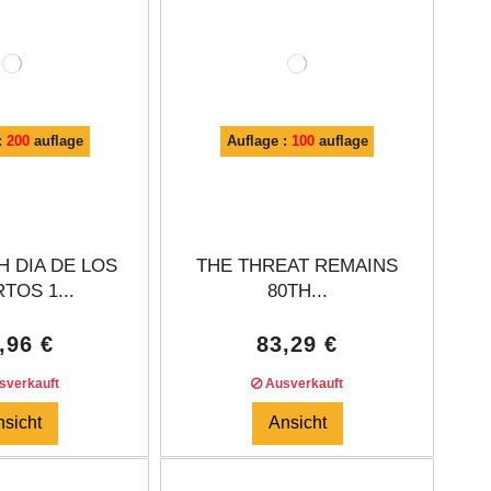
:
200
auflage
Auflage :
100
auflage
H DIA DE LOS
THE THREAT REMAINS
TOS 1...
80TH...
,96 €
83,29 €
verkauft
Ausverkauft
nsicht
Ansicht