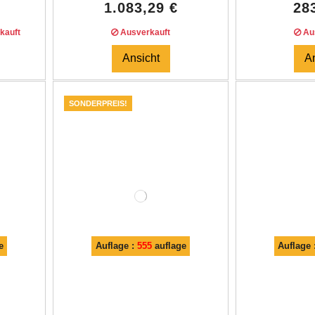
1.083,29 €
28
kauft
Ausverkauft
Aus
Ansicht
A
SONDERPREIS!
e
Auflage :
555
auflage
Auflage 