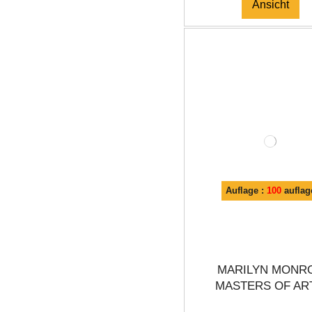
Ansicht
Auflage :
100
auflag
MARILYN MONR
MASTERS OF ART