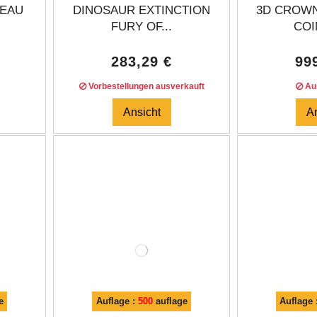
TEAU
DINOSAUR EXTINCTION
3D CROWN
.
FURY OF...
COIN
283,29 €
99
Vorbestellungen ausverkauft
Aus
Ansicht
A
e
Auflage :
500
auflage
Auflage 