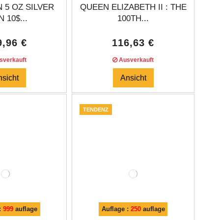
 5 OZ SILVER
QUEEN ELIZABETH II : THE
 10$...
100TH...
9,96 €
116,63 €
verkauft
Ausverkauft
nsicht
Ansicht
TENDENZ
:
999
auflage
Auflage :
250
auflage