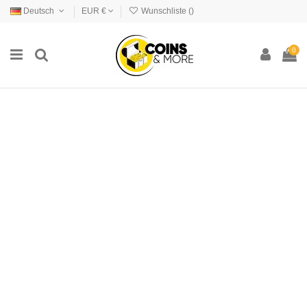
Deutsch
EUR €
Wunschliste (
)
0