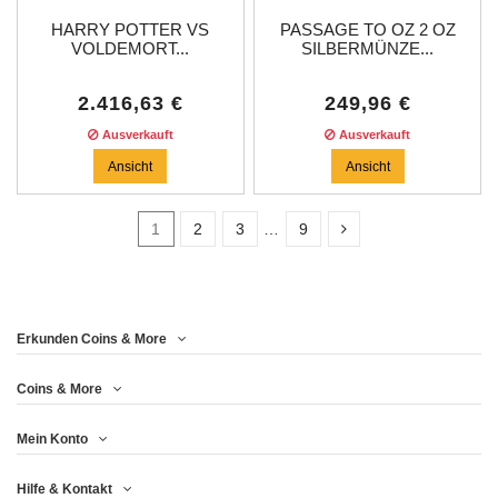
HARRY POTTER VS
PASSAGE TO OZ 2 OZ
VOLDEMORT...
SILBERMÜNZE...
2.416,63 €
249,96 €
Ausverkauft
Ausverkauft
Ansicht
Ansicht
1
2
3
…
9
In stock
2
Erkunden Coins & More
Price
Coins & More
Mein Konto
Jahr
Hilfe & Kontakt