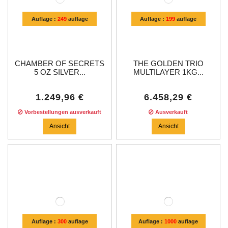
Auflage :
249
auflage
Auflage :
199
auflage
CHAMBER OF SECRETS
THE GOLDEN TRIO
5 OZ SILVER...
MULTILAYER 1KG...
1.249,96 €
6.458,29 €
Vorbestellungen ausverkauft
Ausverkauft
Ansicht
Ansicht
Auflage :
300
auflage
Auflage :
1000
auflage