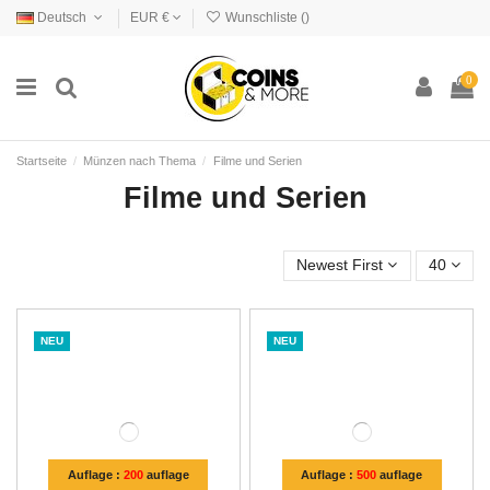
Deutsch
EUR €
Wunschliste (
)
0
Startseite
Münzen nach Thema
Filme und Serien
Filme und Serien
Newest First
40
NEU
NEU
Auflage :
200
auflage
Auflage :
500
auflage