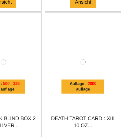
nsicht
Ansicht
 :
500 - 333 -
Auflage :
2000
auflage
auflage
K BLIND BOX 2
DEATH TAROT CARD : XIII
ILVER...
10 OZ...