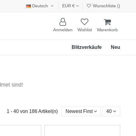
Deutsch
EUR €
Wunschliste (
)
Anmelden
Wishlist
Warenkorb
Blitzverkäufe
Neu
dmet sind!
1 - 40 von 186 Artikel(n)
Newest First
40