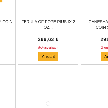
Y COIN
FERULA OF POPE PIUS IX 2
GANESHA 
OZ...
COIN 5
266,63 €
29
Ausverkauft
Aus
Ansicht
A