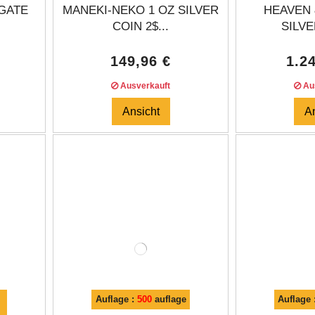
 GATE
MANEKI-NEKO 1 OZ SILVER
HEAVEN 
COIN 2$...
SILVE
149,96 €
1.2
Ausverkauft
Aus
Ansicht
A
Auflage :
500
auflage
Auflage 