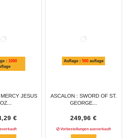
age :
1000
Auflage :
500
auflage
uflage
E MERCY JESUS
ASCALON : SWORD OF ST.
 OZ...
GEORGE...
3,29 €
249,96 €
verkauft
Vorbestellungen ausverkauft