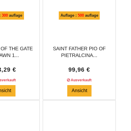
:
300
auflage
Auflage :
500
auflage
 OF THE GATE
SAINT FATHER PIO OF
AWN 1...
PIETRALCINA...
3,29 €
99,96 €
verkauft
Ausverkauft
nsicht
Ansicht