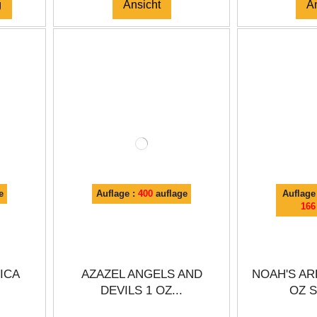
g
Ansicht
A
e
Auflage :
400
auflage
Auflage
166
LICA
AZAZEL ANGELS AND
NOAH'S AR
DEVILS 1 OZ...
OZ S