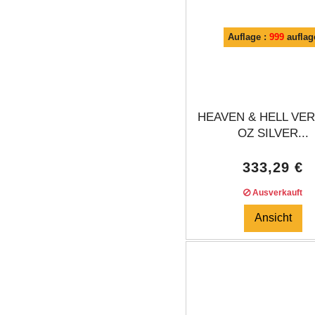
Auflage :
999
auflag
HEAVEN & HELL VER
OZ SILVER...
333,29 €
Ausverkauft
Ansicht