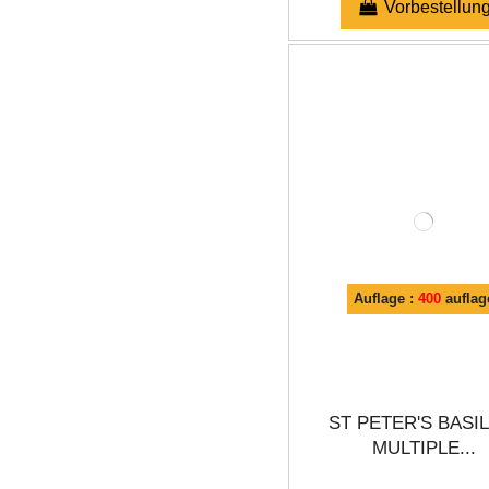
Vorbestellun
Auflage :
400
auflag
ST PETER'S BASI
MULTIPLE...