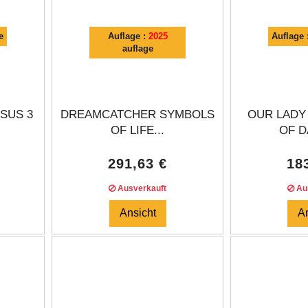
e
Auflage :
2025
Auflage 
auflage
SUS 3
DREAMCATCHER SYMBOLS
OUR LADY
OF LIFE...
OF D
291,63 €
18
Ausverkauft
Aus
Ansicht
A