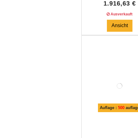
1.916,63 €
Ausverkauft
Ansicht
Auflage :
500
auflag