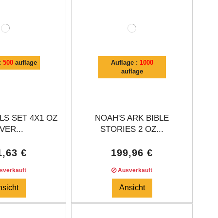
:
500
auflage
Auflage :
1000
auflage
S SET 4X1 OZ
NOAH'S ARK BIBLE
VER...
STORIES 2 OZ...
1,63 €
199,96 €
verkauft
Ausverkauft
nsicht
Ansicht