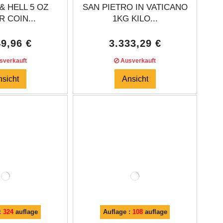
& HELL 5 OZ
SAN PIETRO IN VATICANO
R COIN...
1KG KILO...
49,96 €
3.333,29 €
verkauft
Ausverkauft
nsicht
Ansicht
:
324
auflage
Auflage :
108
auflage