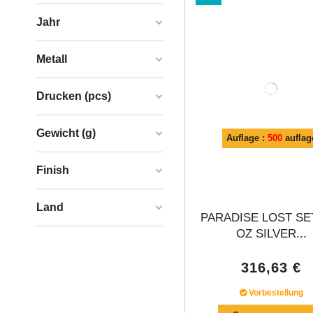
Jahr
Metall
Drucken (pcs)
Gewicht (g)
Auflage :
500
auflag
Finish
Land
PARADISE LOST SE
OZ SILVER...
316,63 €
Vorbestellung