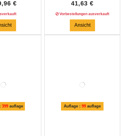
9,96 €
41,63 €
verkauft
Vorbestellungen ausverkauft
nsicht
Ansicht
:
399
auflage
Auflage :
99
auflage