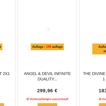
Γ
e
Auflage :
199
auflage
Aufl
a
T 2X1
ANGEL & DEVIL INFINITE
THE DIVIN
DUALITY...
1
299,96 €
18
Vorbestellungen ausverkauft
Aus