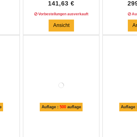
141,63 €
29
Vorbestellungen ausverkauft
Aus
Ansicht
A
e
Auflage :
500
auflage
Auflage 