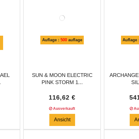
Auflage :
500
auflage
Auflage 
AEL
SUN & MOON ELECTRIC
ARCHANGEL
.
PINK STORM 1...
SIL
116,62 €
54
Ausverkauft
Aus
Ansicht
A