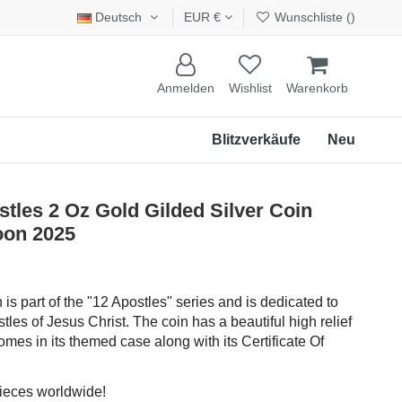
Deutsch
EUR €
Wunschliste (
)
Anmelden
Wishlist
Warenkorb
Blitzverkäufe
Neu
les 2 Oz Gold Gilded Silver Coin
oon 2025
 is part of the "12 Apostles" series and is dedicated to
tles of Jesus Christ. The coin has a beautiful high relief
comes in its themed case along with its Certificate Of
pieces worldwide!