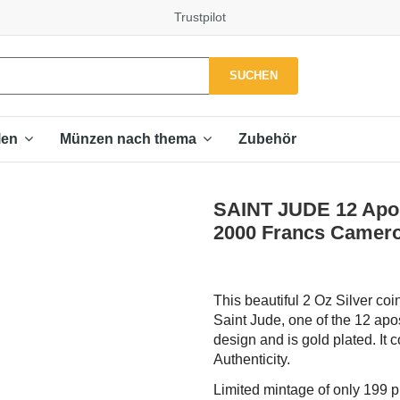
Trustpilot
SUCHEN
Zubehör
len
Münzen nach thema
SAINT JUDE 12 Apost
2000 Francs Camer
This beautiful 2 Oz Silver coin
Saint Jude, one of the 12 apos
design and is gold plated. It 
Authenticity.
Limited mintage of only 199 