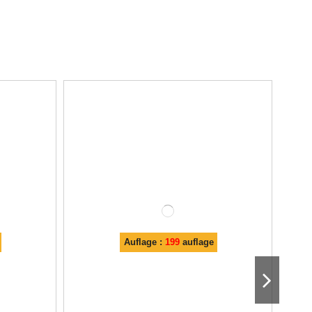
Auflage :
199
auflage