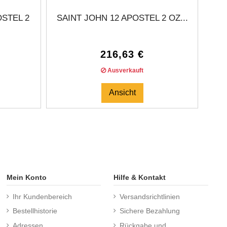
STEL 2
SAINT JOHN 12 APOSTEL 2 OZ...
SA
216,63 €
Ausverkauft
Ansicht
Mein Konto
Hilfe & Kontakt
Ihr Kundenbereich
Versandsrichtlinien
Bestellhistorie
Sichere Bezahlung
Adressen
Rückgabe und