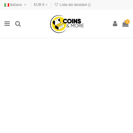
Italiano
EUR €
Lista dei desideri (
)
0