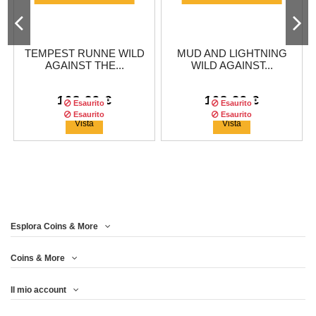
TEMPEST RUNNE WILD
MUD AND LIGHTNING
AGAINST THE...
WILD AGAINST...
108,29 €
108,29 €
Esaurito
Esaurito
Esaurito
Esaurito
Vista
Vista
Esplora Coins & More
Tiratura:
100
copie
Tiratura:
100
copie
Coins & More
Il mio account
SKYBREAKER WILD
TEMPEST GALLOP WILD