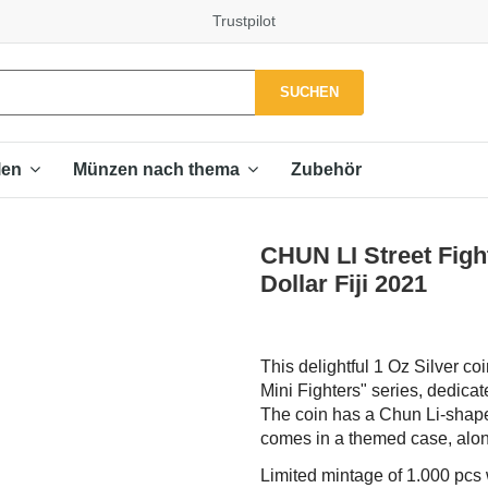
Trustpilot
SUCHEN
Zubehör
len
Münzen nach thema
CHUN LI Street Fight
Dollar Fiji 2021
This delightful 1 Oz Silver co
Mini Fighters" series, dedicate
The coin has a Chun Li-shape 
comes in a themed case, along 
Limited mintage of 1.000 pcs