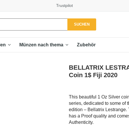
Trustpilot
SUCHEN
Zubehör
len
Münzen nach thema
BELLATRIX LESTRAN
Coin 1$ Fiji 2020
This beautiful 1 Oz Silver coi
series, dedicated to some of t
edition – Bellatrix Lestrange.
has a Proof quality and comes 
Authenticity.