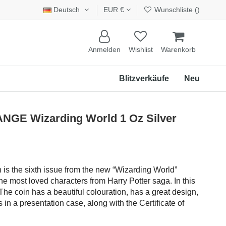
Deutsch
EUR €
Wunschliste (
)
Anmelden
Wishlist
Warenkorb
Blitzverkäufe
Neu
GE Wizarding World 1 Oz Silver
n is the sixth issue from the new “Wizarding World”
he most loved characters from Harry Potter saga. In this
 The coin has a beautiful colouration, has a great design,
in a presentation case, along with the Certificate of