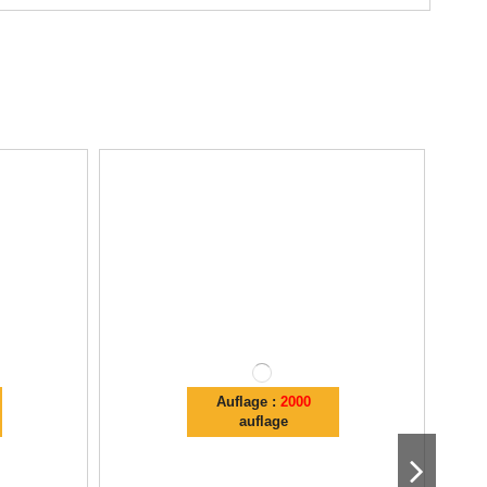
Auflage :
2000
auflage